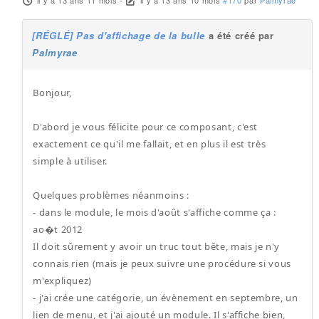
il y a 13 ans 11 mois
-
il y a 13 ans 10 mois
#170
par
Palmyrae
[RÉGLÉ] Pas d'affichage de la bulle
a été créé par
Palmyrae
Bonjour,
D'abord je vous félicite pour ce composant, c'est
exactement ce qu'il me fallait, et en plus il est très
simple à utiliser.
Quelques problèmes néanmoins :
- dans le module, le mois d'août s'affiche comme ça :
ao�t 2012
Il doit sûrement y avoir un truc tout bête, mais je n'y
connais rien (mais je peux suivre une procédure si vous
m'expliquez)
- j'ai crée une catégorie, un évènement en septembre, un
lien de menu, et j'ai ajouté un module. Il s'affiche bien,