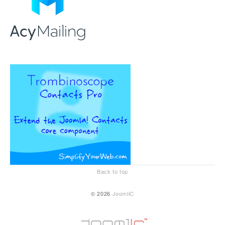
Back to top
© 2026
JoomliC