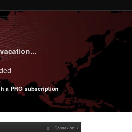
vacation...
uded
ith a PRO subscription
Connexion