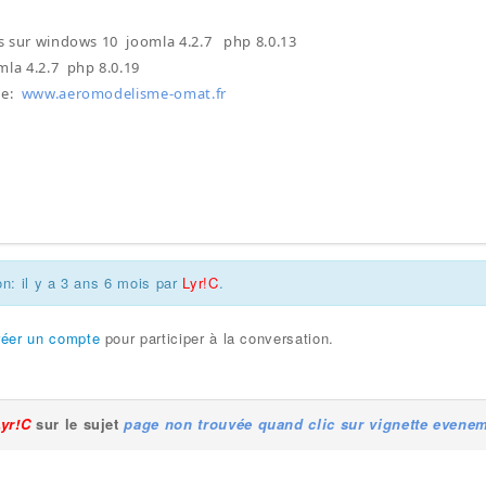
uis sur windows 10 joomla 4.2.7 php 8.0.13
la 4.2.7 php 8.0.19
te:
www.aeromodelisme-omat.fr
on: il y a 3 ans 6 mois par
Lyr!C
.
réer un compte
pour participer à la conversation.
Lyr!C
sur le sujet
page non trouvée quand clic sur vignette evene