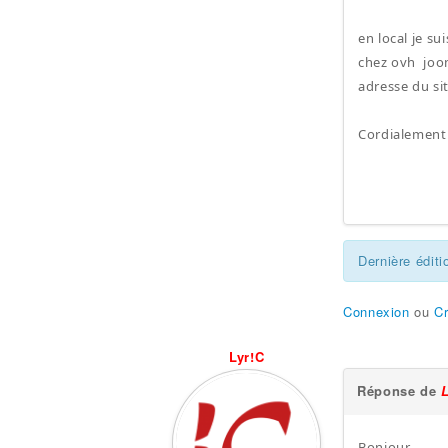
en local je s
chez ovh joom
adresse du si
Cordialement
Dernière éditi
Connexion
ou
C
Lyr!C
Réponse de
Bonjour,