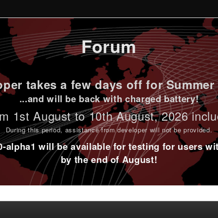
Forum
per takes a few days off for Summer 
...and will be back with charged battery!
m 1st
August to 10th August
, 2026 incl
During this period,
assistance from developer will not be provided
.
alpha1 will be available for testing for users w
by the end of August!