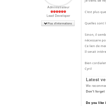
Je viens de re
Administrateur
C'est plus que
Lead Developer
Quelles sont 
Plus d'informations
Sinon, il sem
nécessaire po
Ce lien de me
Il serait int
Bien cordiale
Cyril
Latest ve
We recommend
Don't forget
Do you like