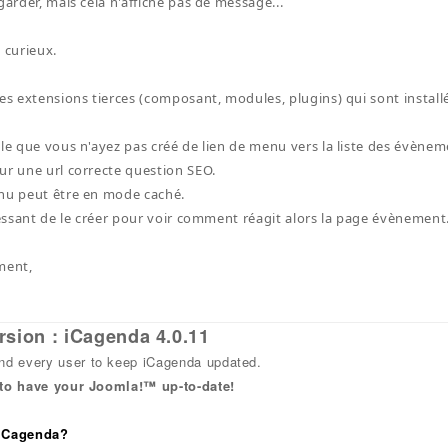
garder, mais cela n'affiche pas de message...
 curieux.
les extensions tierces (composant, modules, plugins) qui sont installé
ble que vous n'ayez pas créé de lien de menu vers la liste des évène
ur une url correcte question SEO.
nu peut être en mode caché.
éressant de le créer pour voir comment réagit alors la page évènement.
ment,
rsion : iCagenda 4.0.11
 every user to keep iCagenda updated.
 to have your Joomla!™ up-to-date!
 iCagenda?