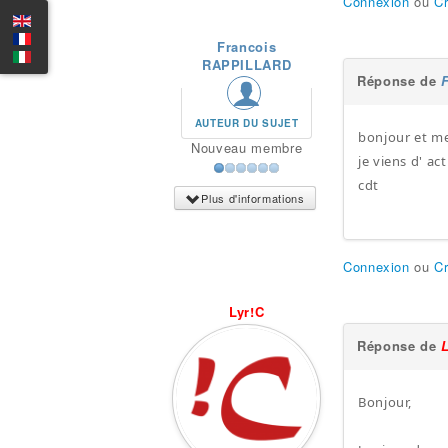
Connexion
ou
C
Francois
RAPPILLARD
Réponse de
AUTEUR DU SUJET
bonjour et mer
Nouveau membre
je viens d' a
cdt
Plus d'informations
Connexion
ou
C
Lyr!C
Réponse de
Bonjour,