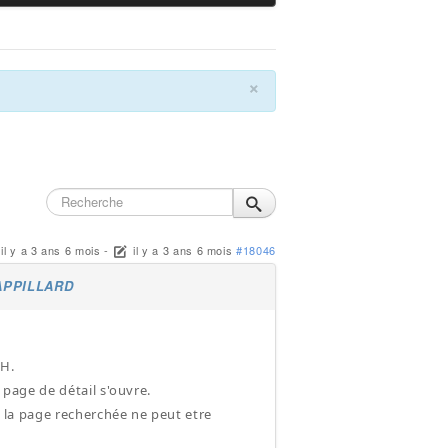
×
il y a 3 ans 6 mois
-
il y a 3 ans 6 mois
#18046
RAPPILLARD
VH.
a page de détail s'ouvre.
" la page recherchée ne peut etre