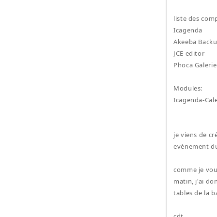
liste des com
Icagenda
Akeeba Back
JCE editor
Phoca Galerie
Modules:
Icagenda-Calen
je viens de c
evènement du
comme je vous
matin, j'ai d
tables de la 
cdt