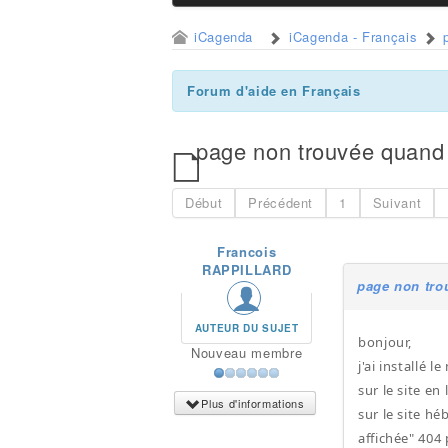
iCagenda
iCagenda - Français
Forum d'aide en Français
page non trouvée quand 
Début
Précédent
1
Suivant
Francois
RAPPILLARD
page non tro
AUTEUR DU SUJET
bonjour,
Nouveau membre
j'ai installé
sur le site en
Plus d'informations
sur le site h
affichée" 404