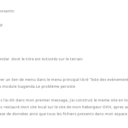
posants:
up
dar dont le titre est Activités sur le terrain
réer un lien de menu dans le menu principal titré "liste des evènemen
 module Icagenda.Le problème persiste
 l'ai dit dans mon premier message, j'ai construit le meme site en lo
onc restauré mon site local sur le site de mon hebergeur OVH, apres a
base de données ainsi que tous les fichiers presents dans mon espace