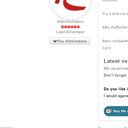
Il y a une ou 
Administrateur
Afin d'affich
Lead Developer
Bien cordiale
Plus d'informations
Cyril
Latest ve
We recommend
Don't forget
Do you like
I would appre