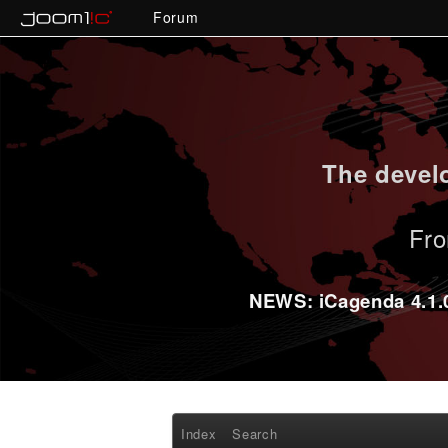
Forum
The develo
Fro
NEWS: iCagenda 4.1.0-
Index
Search