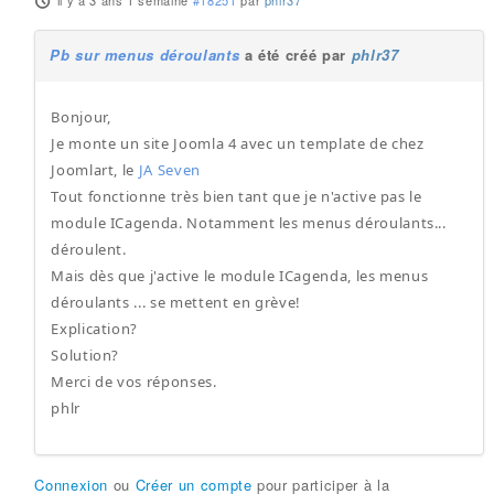
il y a 3 ans 1 semaine
#18251
par
phlr37
Pb sur menus déroulants
a été créé par
phlr37
Bonjour,
Je monte un site Joomla 4 avec un template de chez
Joomlart, le
JA Seven
Tout fonctionne très bien tant que je n'active pas le
module ICagenda. Notamment les menus déroulants...
déroulent.
Mais dès que j'active le module ICagenda, les menus
déroulants ... se mettent en grève!
Explication?
Solution?
Merci de vos réponses.
phlr
Connexion
ou
Créer un compte
pour participer à la