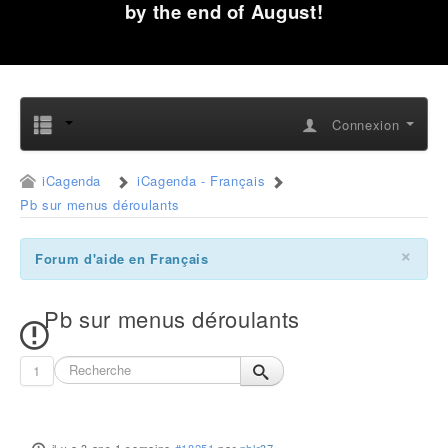
by the end of August!
Connexion
iCagenda
iCagenda - Français
Pb sur menus déroulants
×
Forum d'aide en Français
Pb sur menus déroulants
1