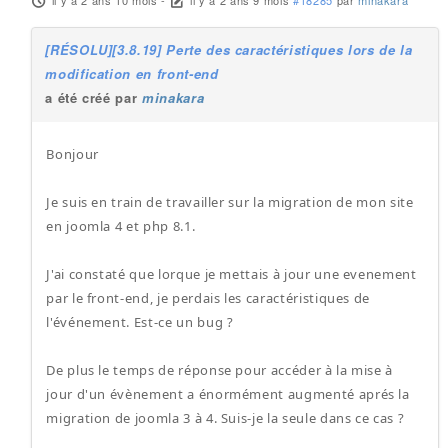
il y a 2 ans 10 mois
-
il y a 2 ans 9 mois
#18285
par
minakara
[RÉSOLU][3.8.19] Perte des caractéristiques lors de la
modification en front-end
a été créé par
minakara
Bonjour
Je suis en train de travailler sur la migration de mon site
en joomla 4 et php 8.1.
J'ai constaté que lorque je mettais à jour une evenement
par le front-end, je perdais les caractéristiques de
l'événement. Est-ce un bug ?
De plus le temps de réponse pour accéder à la mise à
jour d'un évènement a énormément augmenté aprés la
migration de joomla 3 à 4. Suis-je la seule dans ce cas ?