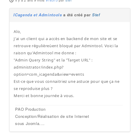
il y a 2 ans 9 mois
#18315
par
Stef
ICagenda et Admintools
a été créé par
Stef
Alo,
J'ai un client qui a accès en backend de mon site et se
retrouve régulièreùent bloqué par Admintool. Voici la
raison qu'Admintool me donne :
"Admin Query String" et la "Target URL" :
administrator/index.php?
option=com_icagenda&view=events
Est-ce que vous connaitriez une astuce pour que ça ne
se reproduise plus ?
Merci et bonne journée à vous.
PAO Production
Conception/Réalisation de site Internet
sous Joomla....