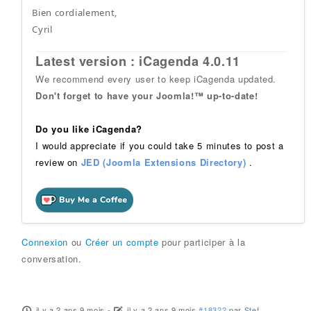
Bien cordialement,
Cyril
Latest version : iCagenda 4.0.11
We recommend every user to keep iCagenda updated.
Don't forget to have your Joomla!™ up-to-date!
Do you like iCagenda?
I would appreciate if you could take 5 minutes to post a
review on
JED (Joomla Extensions Directory)
.
Connexion
ou
Créer un compte
pour participer à la
conversation.
il y a 2 ans 9 mois
-
il y a 2 ans 9 mois
#18322
par
Stef