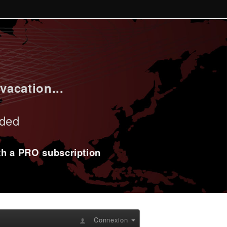
vacation...
uded
ith a PRO subscription
Connexion