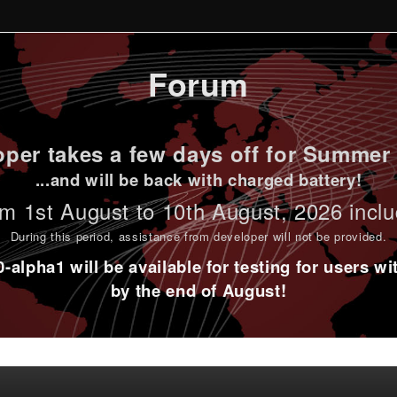
Forum
per takes a few days off for Summer 
...and will be back with charged battery!
m 1st
August to 10th August
, 2026 incl
During this period,
assistance from developer will not be provided
.
alpha1 will be available for testing for users w
by the end of August!