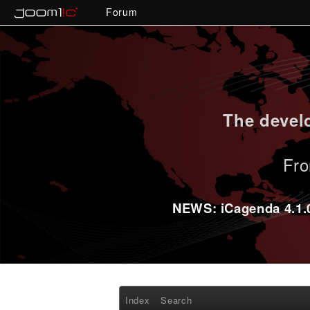
Forum
The develo
Fro
NEWS: iCagenda 4.1.0-
Index
Search