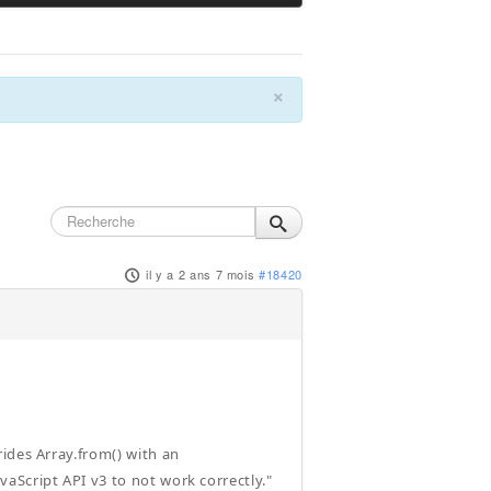
×
il y a 2 ans 7 mois
#18420
ides Array.from() with an
aScript API v3 to not work correctly."