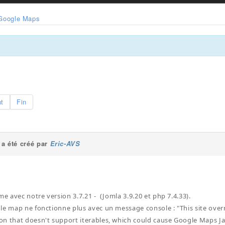
Google Maps
nt
Fin
a été créé par
Eric-AVS
me avec notre version 3.7.21 - (Jomla 3.9.20 et php 7.4.33).
le map ne fonctionne plus avec un message console : "This site overr
n that doesn't support iterables, which could cause Google Maps Jav