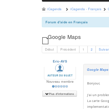
iCagenda
iCagenda - Français
Forum d'aide en Français
Google Maps
Début
Précédent
1
2
Suiva
Eric-AVS
Google Maps
AUTEUR DU SUJET
Nouveau membre
Bonjour,
Plus d'informations
J'ai un proble
La carte Goog
implementatio