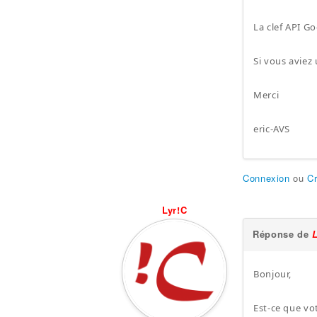
La clef API G
Si vous aviez
Merci
eric-AVS
Connexion
ou
C
Lyr!C
Réponse de
Bonjour,
Est-ce que vo