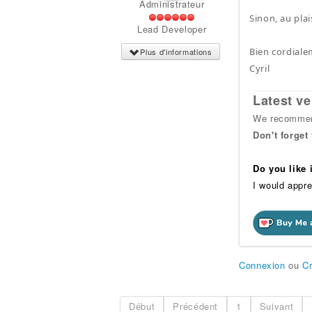
Administrateur
Sinon, au plai
Lead Developer
Bien cordiale
Plus d'informations
Cyril
Latest ve
We recommend
Don't forget
Do you like
I would appre
Connexion
ou
C
Début
Précédent
1
Suivant