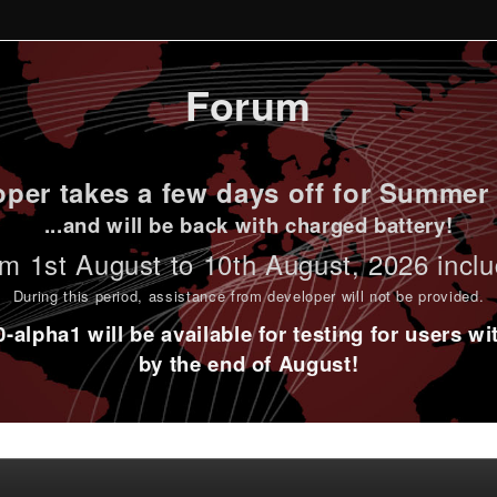
Forum
per takes a few days off for Summer 
...and will be back with charged battery!
m 1st
August to 10th August
, 2026 incl
During this period,
assistance from developer will not be provided
.
alpha1 will be available for testing for users w
by the end of August!