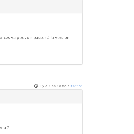
nances va pouvoir passer à la version
il y a 1 an 10 mois
#18653
enu ?