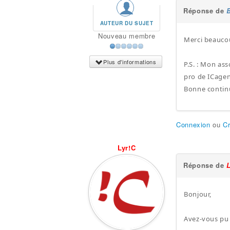
Réponse de
AUTEUR DU SUJET
Nouveau membre
Merci beaucou
Plus d'informations
P.S. : Mon ass
pro de ICage
Bonne contin
Connexion
ou
C
Lyr!C
Réponse de
Bonjour,
Avez-vous pu 