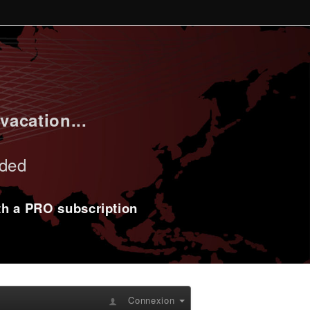
vacation...
uded
ith a PRO subscription
Connexion