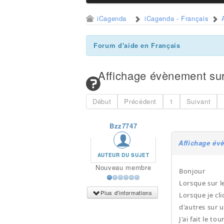
iCagenda
iCagenda - Français
Forum d'aide en Français
Affichage évènement su
Début
Précédent
1
Suivant
Bzz7747
Affichage év
AUTEUR DU SUJET
Nouveau membre
Bonjour
Lorsque sur le
Plus d'informations
Lorsque je cli
d'autres sur 
J'ai fait le t