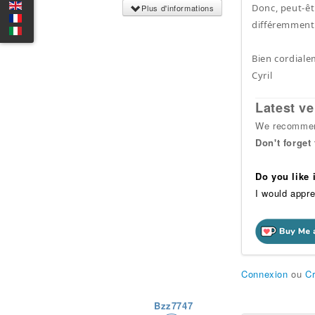
Donc, peut-êt
Plus d'informations
différemment
Bien cordiale
Cyril
Latest ve
We recommend
Don't forget
Do you like
I would appre
Connexion
ou
C
Bzz7747