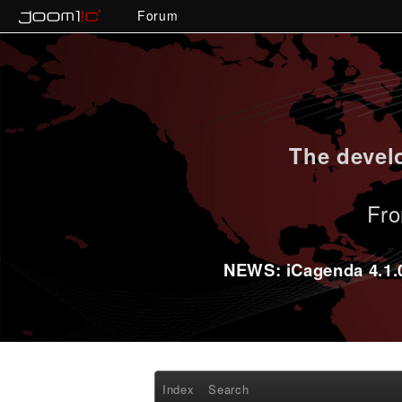
Forum
The develo
Fro
NEWS: iCagenda 4.1.0-
Index
Search