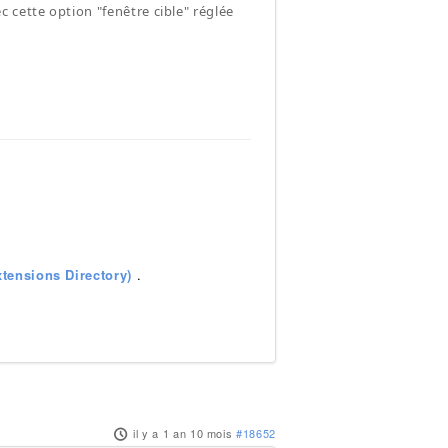
 cette option "fenêtre cible" réglée
tensions Directory)
.
il y a 1 an 10 mois
#18652