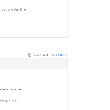
nouvelle fenêtre.
il y a 1 an 11 mois
#18651
velle fenêtre.
être cible).