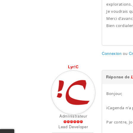
explorations.
Je voudrais q
Merci d'avan
Bien cordial
Connexion
ou
C
Lyr!C
Réponse de
Bonjour,
iCagenda n'a 
Administrateur
Par contre, J
Lead Developer