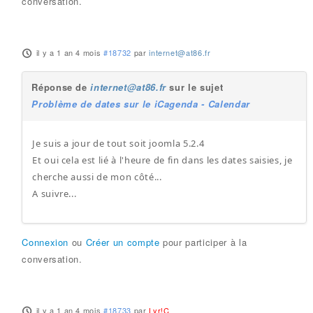
conversation.
il y a 1 an 4 mois
#18732
par
internet@at86.fr
Réponse de
internet@at86.fr
sur le sujet
Problème de dates sur le iCagenda - Calendar
Je suis a jour de tout soit joomla 5.2.4
Et oui cela est lié à l'heure de fin dans les dates saisies, je
cherche aussi de mon côté...
A suivre...
Connexion
ou
Créer un compte
pour participer à la
conversation.
il y a 1 an 4 mois
#18733
par
Lyr!C