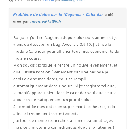
il y a 1 an 4 mois
#18728
par
internet@at86.fr
Problème de dates sur le iCagenda - Calendar
a été
créé par
internet@at86.fr
Bonjour, j'utilise Icagenda depuis plusieurs années et je
viens de détecter un bug. Avec la v 3.9.10. J'utilise le
module Calendar pour afficher tous mes evenements du
mois en cours.
Mon soucis : lorsque je rentre un nouvel évènement, et
que j'utilise l'option Évènement sur une période je
choisie donc mes dates, tout se rempli
automatiquement date + heure. Si j'enregistre tel quel,
la manif apparait bien dans le calendar sauf que celui ci
ajoute systematiquement un jour de plus !
Si je modifie mes dates en supprimant les heures, cela
affiche l evenement correctement.
J ai tout de meme recherche dans mes paramatrages
mais cela m etonne car inchangés depuis longtemps !