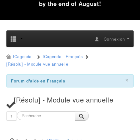
by the end of August!
Connexion
iCagenda
iCagenda - Français
[Résolu] - Module vue annuelle
×
Forum d'aide en Français
[Résolu] - Module vue annuelle
1