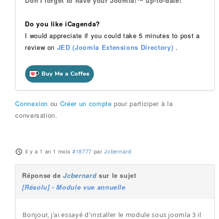
Don't forget to have your Joomla!™ up-to-date!
Do you like iCagenda?
I would appreciate if you could take 5 minutes to post a
review on
JED (Joomla Extensions Directory)
.
Connexion
ou
Créer un compte
pour participer à la
conversation.
il y a 1 an 1 mois
#18777
par
Jcbernard
Réponse de
Jcbernard
sur le sujet
[Résolu] - Module vue annuelle
Bonjour, j'ai essayé d'installer le module sous joomla 3 il