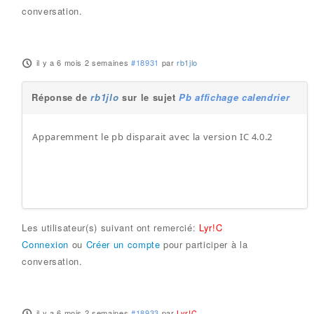
conversation.
il y a 6 mois 2 semaines
#18931
par
rb1jlo
Réponse de
rb1jlo
sur le sujet
Pb affichage calendrier
Apparemment le pb disparait avec la version IC 4.0.2
Les utilisateur(s) suivant ont remercié:
Lyr!C
Connexion
ou
Créer un compte
pour participer à la
conversation.
il y a 6 mois 2 semaines
#18933
par
Lyr!C