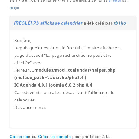
il y a 6 mois 2 semaines
-
il y a 6 mois 2 semaines
#18930
par
rb1jlo
[RÉGLÉ] Pb affichage calendrier
a été créé par
rb1jlo
Bonjour,
Depuis quelques jours, le frontal d'un site affiche en
page d'accueil "La page recherchée ne peut être
affichée" avec
l'erreur
...modules/mod_iccalendar/helper.php'
(include_path='.:/usr/lib/php8.4')
IC Agenda 4.0.1 Joomla 6.0.2 php 8.4
Ca redevient normal en désactivant l'affichage du
calendrier.
D'avance merci.
Connexion
ou
Créer un compte
pour participer à la