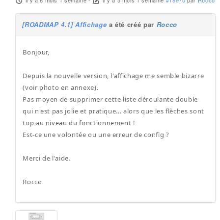
il y a 6 mois 1 semaine
-
il y a 5 mois 1 semaine
#18970
par
Rocco
[ROADMAP 4.1] Affichage
a été créé par
Rocco
Bonjour,
Depuis la nouvelle version, l'affichage me semble bizarre
(voir photo en annexe).
Pas moyen de supprimer cette liste déroulante double
qui n'est pas jolie et pratique... alors que les flèches sont
top au niveau du fonctionnement !
Est-ce une volontée ou une erreur de config ?
Merci de l'aide.
Rocco