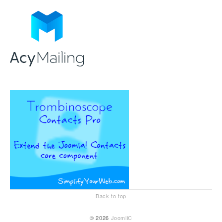
Back to top
© 2026
JoomliC