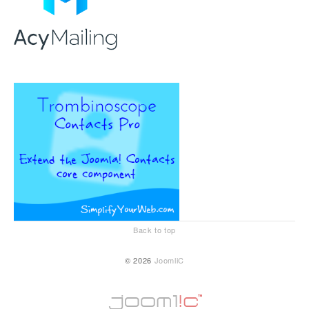
Back to top
© 2026
JoomliC