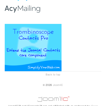
Back to top
© 2026
JoomliC
JoomliC™ and iCagenda™ are not affiliated with or endorsed by
Open