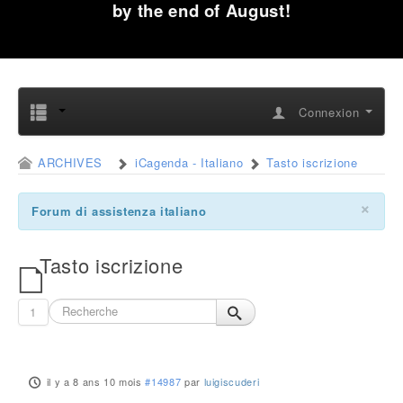
by the end of August!
Connexion
ARCHIVES
iCagenda - Italiano
Tasto iscrizione
×
Forum di assistenza italiano
Tasto iscrizione
1
il y a 8 ans 10 mois
#14987
par
luigiscuderi