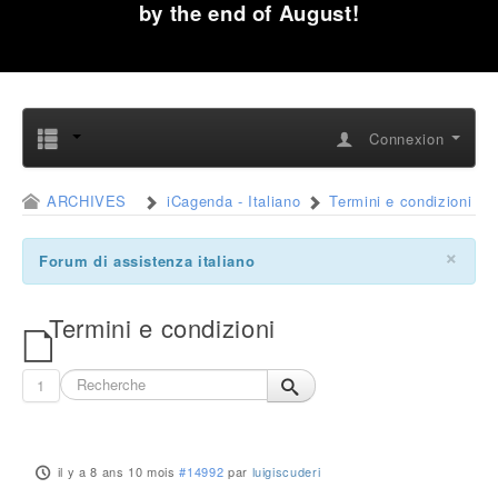
by the end of August!
Connexion
ARCHIVES
iCagenda - Italiano
Termini e condizioni
×
Forum di assistenza italiano
Termini e condizioni
1
il y a 8 ans 10 mois
#14992
par
luigiscuderi