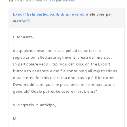
il y a 7 ans 8 mois
#16153
par
martid95
Export lista partecipanti di un evento
a été créé par
martid95
Buonasera,
da qualche mese non riesco più ad esportare le
registrazioni effettuate agli eventi creati dal mio sito.
In particolare vedo il tip "you can click on the Export
button to generate a csv file containing all registrations
data stored for this user." ma non trovo più il bottone.
Devo modificare qualche parametro nelle impostazioni
generali? Quale potrebbe essere il problema?
Vi ringrazio in anticipo,
M