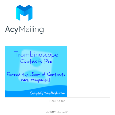
Back to top
© 2026
JoomliC