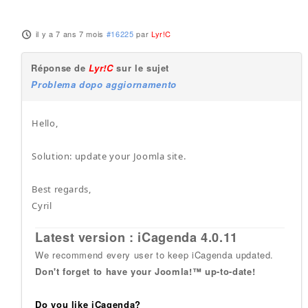
il y a 7 ans 7 mois
#16225
par
Lyr!C
Réponse de
Lyr!C
sur le sujet
Problema dopo aggiornamento
Hello,
Solution: update your Joomla site.
Best regards,
Cyril
Latest version : iCagenda 4.0.11
We recommend every user to keep iCagenda updated.
Don't forget to have your Joomla!™ up-to-date!
Do you like iCagenda?