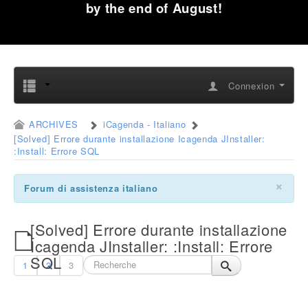
by the end of August!
Connexion
ARCHIVES
iCagenda - Italiano
[Solved] Errore durante installazione Icagenda JInstaller:
:Install: Errore SQL
×
Forum di assistenza italiano
[Solved] Errore durante installazione
Icagenda JInstaller: :Install: Errore
SQL
1
2
3