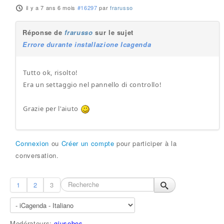
il y a 7 ans 6 mois
#16297
par
frarusso
Réponse de
frarusso
sur le sujet
Errore durante installazione Icagenda
Tutto ok, risolto!
Era un settaggio nel pannello di controllo!
Grazie per l'aiuto
Connexion
ou
Créer un compte
pour participer à la
conversation.
1
2
3
Modérateurs:
giusebos