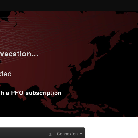
vacation...
uded
ith a PRO subscription
Connexion