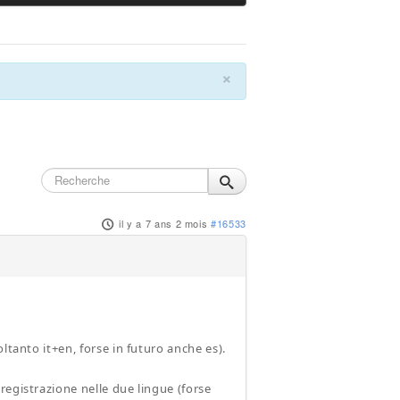
×
il y a 7 ans 2 mois
#16533
ltanto it+en, forse in futuro anche es).
 registrazione nelle due lingue (forse