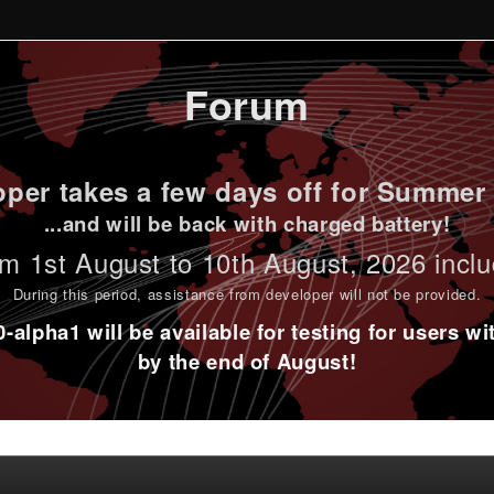
Forum
per takes a few days off for Summer 
...and will be back with charged battery!
m 1st
August to 10th August
, 2026 incl
During this period,
assistance from developer will not be provided
.
alpha1 will be available for testing for users w
by the end of August!