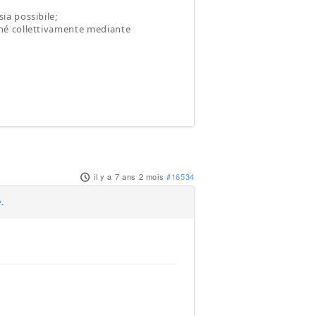
ia possibile;
ché collettivamente mediante
il y a 7 ans 2 mois
#16534
.