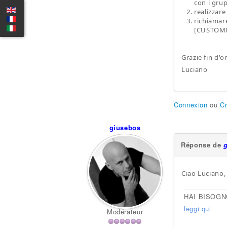
con i gru
realizzare
richiamar
[CUSTOMFI
Grazie fin d'or
Luciano
Connexion
ou
C
giusebos
Réponse de
Ciao Luciano
HAI BISOGN
leggi qui
Modérateur