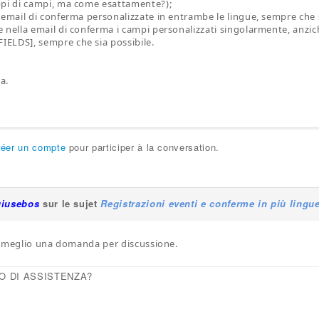
ppi di campi, ma come esattamente?);
 email di conferma personalizzate in entrambe le lingue, sempre che s
e nella email di conferma i campi personalizzati singolarmente, anzi
ELDS], sempre che sia possibile.
a.
réer un compte
pour participer à la conversation.
giusebos
sur le sujet
Registrazioni eventi e conferme in più lingue
, meglio una domanda per discussione.
O DI ASSISTENZA?