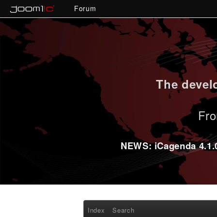
Forum
The develo
Fro
NEWS: iCagenda 4.1.0-
Index
Search