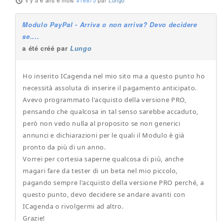
il y a 6 ans 6 mois
#16875
par
Lungo
Modulo PayPal - Arriva o non arriva? Devo decidere
se....
a été créé par
Lungo
Ho inserito ICagenda nel mio sito ma a questo punto ho
necessità assoluta di inserire il pagamento anticipato.
Avevo programmato l'acquisto della versione PRO,
pensando che qualcosa in tal senso sarebbe accaduto,
però non vedo nulla al proposito se non generici
annunci e dichiarazioni per le quali il Modulo è già
pronto da più di un anno.
Vorrei per cortesia saperne qualcosa di più, anche
magari fare da tester di un beta nel mio piccolo,
pagando sempre l'acquisto della versione PRO perché, a
questo punto, devo decidere se andare avanti con
ICagenda o rivolgermi ad altro.
Grazie!