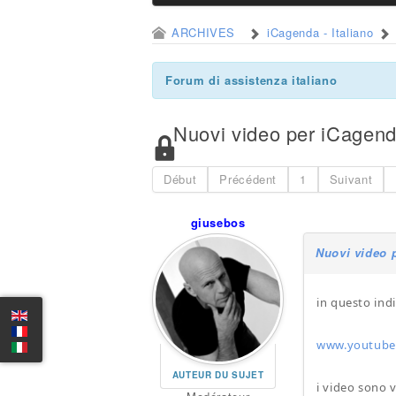
ARCHIVES
iCagenda - Italiano
Forum di assistenza italiano
Nuovi video per iCagen
Début
Précédent
1
Suivant
giusebos
Nuovi video 
in questo indi
www.youtube
AUTEUR DU SUJET
i video sono v