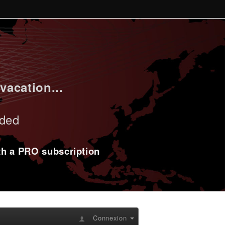
vacation...
uded
ith a PRO subscription
Connexion