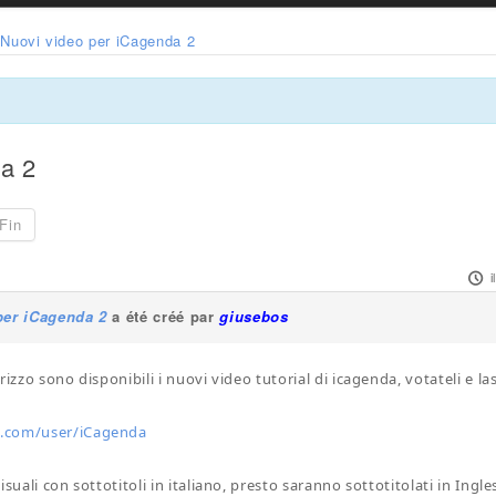
Nuovi video per iCagenda 2
da 2
Fin
i
per iCagenda 2
a été créé par
giusebos
rizzo sono disponibili i nuovi video tutorial di icagenda, votateli e la
.com/user/iCagenda
isuali con sottotitoli in italiano, presto saranno sottotitolati in Ingl