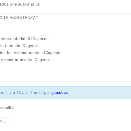
traduzione automatica
O DI ASSISTENZA?
i video tutorial di iCagenda
eo tutorials iCagenda
tes les vidéos tutoriels iCagenda
 videos tutoriales iCagenda
on: il y a 13 ans 6 mois par
giusebos
.
rrouillé.
Fin