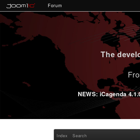
Forum
The develo
Fro
NEWS: iCagenda 4.1.0-
Index
Search