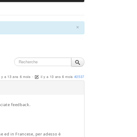
×
l y a 13 ans 6 mois
-
il y a 13 ans 6 mois
#2537
sciate feedback.
ese ed in Francese, per adesso è