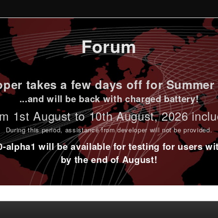
Forum
per takes a few days off for Summer 
...and will be back with charged battery!
m 1st
August to 10th August
, 2026 incl
During this period,
assistance from developer will not be provided
.
alpha1 will be available for testing for users w
by the end of August!