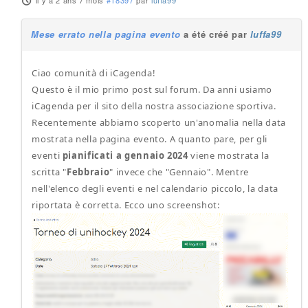
il y a 2 ans 7 mois
#18397
par
luffa99
Mese errato nella pagina evento
a été créé par
luffa99
Ciao comunità di iCagenda!
Questo è il mio primo post sul forum. Da anni usiamo
iCagenda per il sito della nostra associazione sportiva.
Recentemente abbiamo scoperto un'anomalia nella data
mostrata nella pagina evento. A quanto pare, per gli
eventi
pianificati a gennaio 2024
viene mostrata la
scritta "
Febbraio
" invece che "Gennaio". Mentre
nell'elenco degli eventi e nel calendario piccolo, la data
riportata è corretta. Ecco uno screenshot: