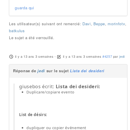
guarda qui
Les utilisateur(s) suivant ont remercié:
Davi
,
Beppe
,
morinfotv
,
batkulus
Le sujet a été verrouillé.
il y a 13 ans 3 semaines
-
il y a 13 ans 3 semaines
#4257
par
jedi
Réponse de
jedi
sur le sujet
Lista dei desideri
giusebos écrit:
Lista dei desideri:
Duplicare/copiare evento
List de désirs:
dupliquer ou copier événement