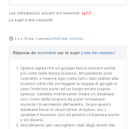
Les utilisateur(s) suivant ont remercié:
Lyr!C
Le sujet a été verrouillé.
il y a 13 ans 1 semaine
#4420
par
morinfotv
Réponse de
morinfotv
sur le sujet
Lista dei desideri
Spesso capita che un gruppo faccia concerti anche
più volte nella stessa location. Attualmente sono
costretto a inserire ogni volta tutti i dati relativi alla
location oltre che correggere la mappa di google in
caso l'indirizzo punti ad un luogo errato (capita
spesso). Sarebbe interessante creare un database
con i nomi delle location da poter richiamare
durante l'inserimento dell'evento. Se poi questo
database fosse in cloud (drive, dropbox, ecc.)
sarebbe il massimo così da poterlo richiamare anche
s siti diversi.
Attualmente, per raccogliere i dati degli eventi dai