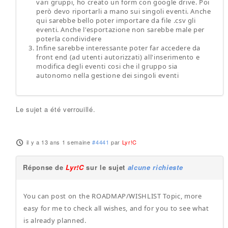
vari gruppi, ho creato un form con google drive. Poi
però devo riportarli a mano sui singoli eventi. Anche
qui sarebbe bello poter importare da file .csv gli
eventi. Anche l'esportazione non sarebbe male per
poterla condividere
Infine sarebbe interessante poter far accedere da
front end (ad utenti autorizzati) all'inserimento e
modifica degli eventi cosi che il gruppo sia
autonomo nella gestione dei singoli eventi
Le sujet a été verrouillé.
il y a 13 ans 1 semaine
#4441
par
Lyr!C
Réponse de
Lyr!C
sur le sujet
alcune richieste
You can post on the ROADMAP/WISHLIST Topic, more
easy for me to check all wishes, and for you to see what
is already planned.