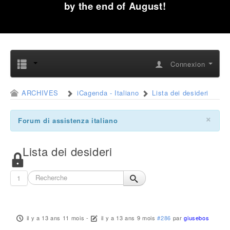
by the end of August!
Connexion
ARCHIVES
iCagenda - Italiano
Lista dei desideri
×
Forum di assistenza italiano
Lista dei desideri
1
il y a 13 ans 11 mois
-
il y a 13 ans 9 mois
#286
par
giusebos