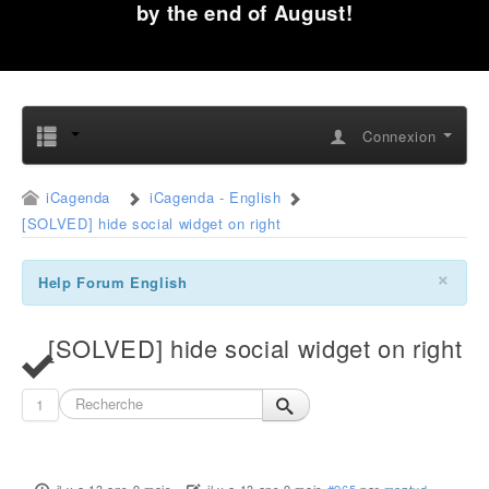
by the end of August!
Connexion
iCagenda
iCagenda - English
[SOLVED] hide social widget on right
×
Help Forum English
[SOLVED] hide social widget on right
1