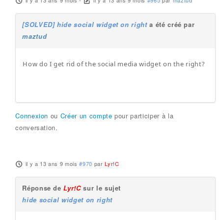
il y a 13 ans 9 mois
-
il y a 13 ans 9 mois
#965
par
maztud
[SOLVED] hide social widget on right
a été créé par
maztud
How do I get rid of the social media widget on the right?
Connexion
ou
Créer un compte
pour participer à la
conversation.
il y a 13 ans 9 mois
#970
par
Lyr!C
Réponse de
Lyr!C
sur le sujet
hide social widget on right