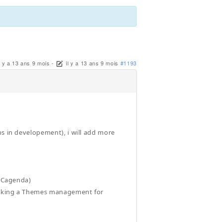
l y a 13 ans 9 mois
-
il y a 13 ans 9 mois
#1193
ps in developement), i will add more
 iCagenda)
m making a Themes management for