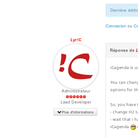
Dernière éditi
Connexion
ou
C
Lyr!C
Réponse de
iCagenda is u
You can chang
options for th
Administrateur
Lead Developer
So, you have 
- change H2 t
Plus d'informations
- wait that i
iCagenda