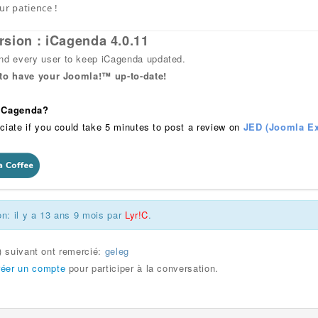
ur patience !
rsion : iCagenda 4.0.11
 every user to keep iCagenda updated.
 to have your Joomla!™ up-to-date!
 iCagenda?
ciate if you could take 5 minutes to post a review on
JED (Joomla Ex
on: il y a 13 ans 9 mois par
Lyr!C
.
s) suivant ont remercié:
geleg
réer un compte
pour participer à la conversation.