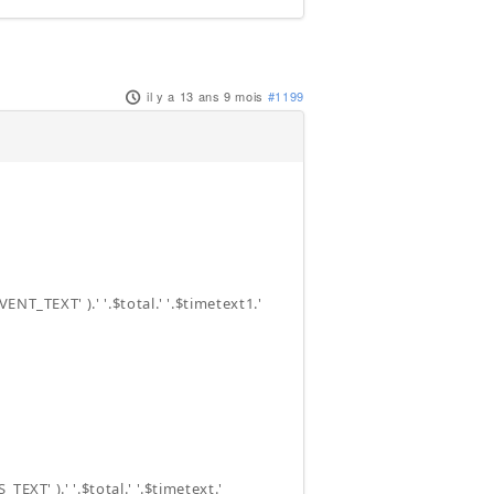
il y a 13 ans 9 mois
#1199
NT_TEXT' ).' '.$total.' '.$timetext1.'
XT' ).' '.$total.' '.$timetext.'