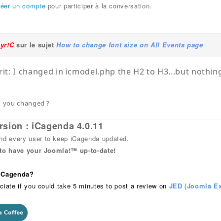
réer un compte
pour participer à la conversation.
Lyr!C
sur le sujet
How to change font size on All Events page
rit: I changed in icmodel.php the H2 to H3...but nothi
d you changed ?
rsion : iCagenda 4.0.11
 every user to keep iCagenda updated.
 to have your Joomla!™ up-to-date!
 iCagenda?
ciate if you could take 5 minutes to post a review on
JED (Joomla Ex