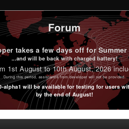
Forum
per takes a few days off for Summer 
...and will be back with charged battery!
m 1st
August to 10th August
, 2026 incl
During this period,
assistance from developer will not be provided
.
alpha1 will be available for testing for users w
by the end of August!