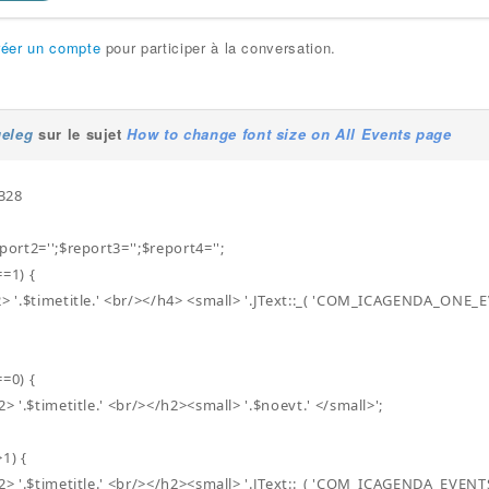
réer un compte
pour participer à la conversation.
geleg
sur le sujet
How to change font size on All Events page
 328
port2='';$report3='';$report4='';
==1) {
> '.$timetitle.' <br/></h4> <small> '.JText::_( 'COM_ICAGENDA_ONE_EVE
==0) {
2> '.$timetitle.' <br/></h2><small> '.$noevt.' </small>';
1) {
2> '.$timetitle.' <br/></h2><small> '.JText::_( 'COM_ICAGENDA_EVENTS_TE