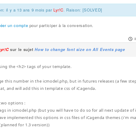
on: il y a 13 ans 9 mois par
Lyr!C
. Raison: [SOLVED]
réer un compte
pour participer à la conversation.
i
Lyr!C
sur le sujet
How to change font size on All Events page
sing the <h2> tags of your template.
e this number in the icmodel.php, but in futures releases (a few ste
at, and will add this in template css of iCagenda.
two options :
ags in icmodel.php (but you will have to do so for all next update of
 have implemented this options in css files of iCagenda themes (i'
(planned for 1.3 version))