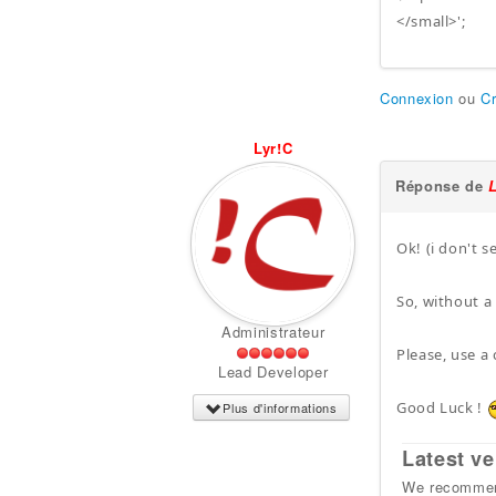
</small>';
Connexion
ou
C
Lyr!C
Réponse de
Ok! (i don't s
So, without a 
Administrateur
Please, use a 
Lead Developer
Good Luck !
Plus d'informations
Latest ve
We recommend