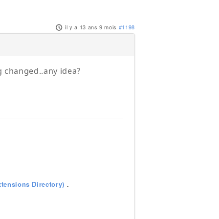
il y a 13 ans 9 mois
#1198
ng changed..any idea?
tensions Directory)
.