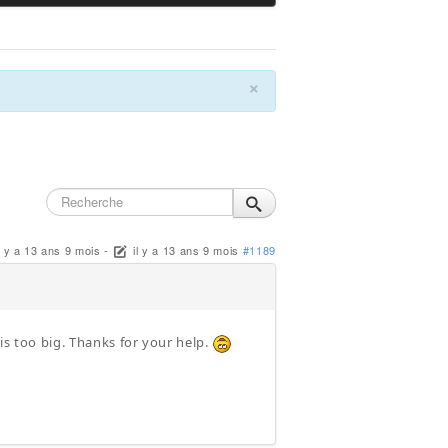
×
l y a 13 ans 9 mois
-
il y a 13 ans 9 mois
#1189
 is too big. Thanks for your help.