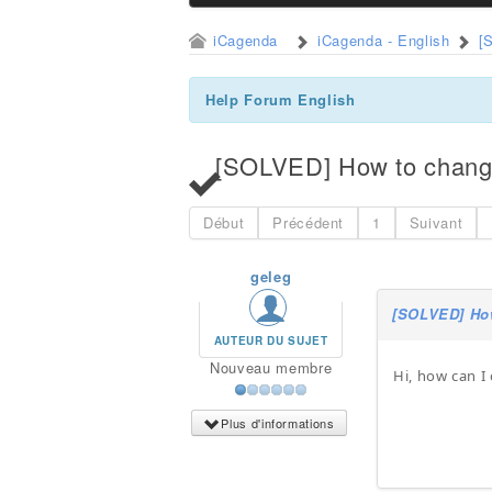
iCagenda
iCagenda - English
[
Help Forum English
[SOLVED] How to change
Début
Précédent
1
Suivant
geleg
[SOLVED] How
AUTEUR DU SUJET
Nouveau membre
Hi, how can I 
Plus d'informations