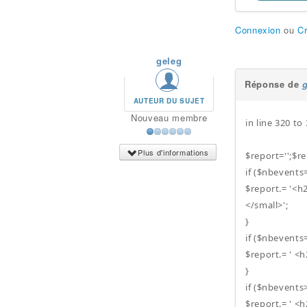
Connexion
ou
C
geleg
Réponse de
AUTEUR DU SUJET
Nouveau membre
in line 320 to
Plus d'informations
$report='';$re
if ($nbevents
$report.= '<h2
</small>';
}
if ($nbevents
$report.= ' <h
}
if ($nbevents>
$report.= ' <h