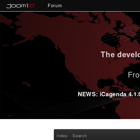
Forum
The develo
Fro
NEWS: iCagenda 4.1.0-
Index
Search