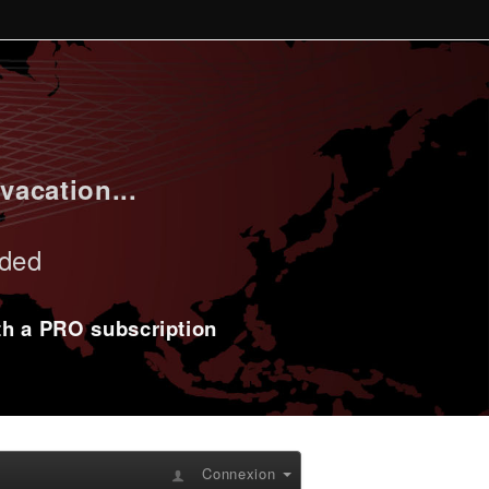
vacation...
uded
ith a PRO subscription
Connexion