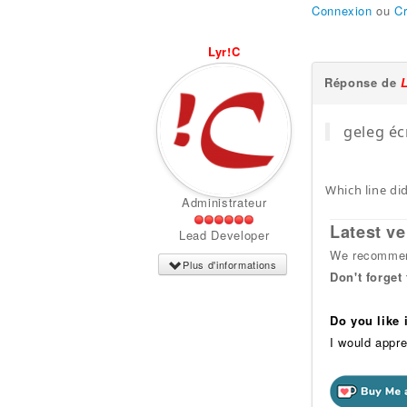
Connexion
ou
C
Lyr!C
Réponse de
geleg éc
Which line di
Administrateur
Latest ve
Lead Developer
We recommend
Plus d'informations
Don't forget
Do you like
I would appre