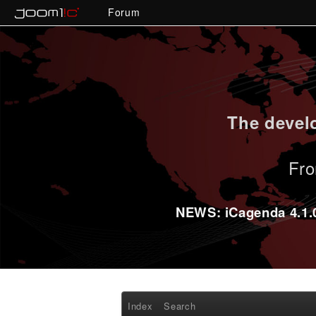
Forum
The develo
Fro
NEWS: iCagenda 4.1.0-
Index
Search