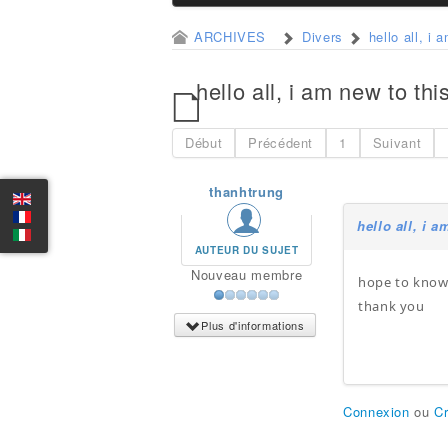
ARCHIVES
Divers
hello all, i
hello all, i am new to thi
Début
Précédent
1
Suivant
thanhtrung
hello all, i 
AUTEUR DU SUJET
Nouveau membre
hope to know
thank you
Plus d'informations
Connexion
ou
C