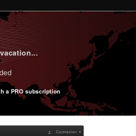
vacation...
uded
ith a PRO subscription
Connexion