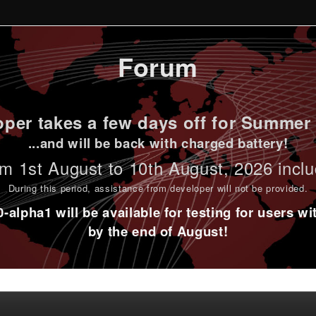
Forum
per takes a few days off for Summer 
...and will be back with charged battery!
m 1st
August to 10th August
, 2026 incl
During this period,
assistance from developer will not be provided
.
alpha1 will be available for testing for users w
by the end of August!