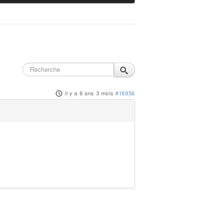
il y a 6 ans 3 mois
#16956