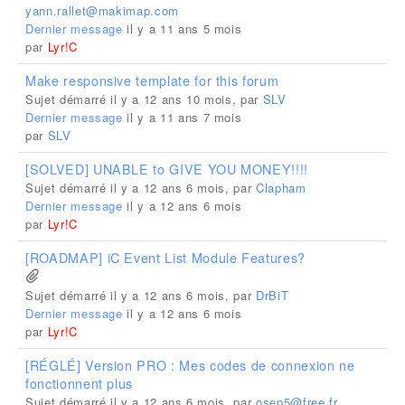
yann.rallet@makimap.com
Dernier message
il y a 11 ans 5 mois
par
Lyr!C
Make responsive template for this forum
Sujet démarré il y a 12 ans 10 mois, par
SLV
Dernier message
il y a 11 ans 7 mois
par
SLV
[SOLVED] UNABLE to GIVE YOU MONEY!!!!
Sujet démarré il y a 12 ans 6 mois, par
Clapham
Dernier message
il y a 12 ans 6 mois
par
Lyr!C
[ROADMAP] iC Event List Module Features?
Sujet démarré il y a 12 ans 6 mois, par
DrBiT
Dernier message
il y a 12 ans 6 mois
par
Lyr!C
[RÉGLÉ] Version PRO : Mes codes de connexion ne
fonctionnent plus
Sujet démarré il y a 12 ans 6 mois, par
osep5@free.fr