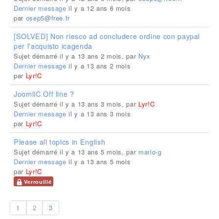
Dernier message
il y a 12 ans 6 mois
par
osep5@free.fr
[SOLVED] Non riesco ad concludere ordine con paypal
per l'acquisto icagenda
Sujet démarré il y a 13 ans 2 mois, par
Nyx
Dernier message
il y a 13 ans 2 mois
par
Lyr!C
JoomliC Off line ?
Sujet démarré il y a 13 ans 3 mois, par
Lyr!C
Dernier message
il y a 13 ans 3 mois
par
Lyr!C
Please all topics in English
Sujet démarré il y a 13 ans 5 mois, par
mario-g
Dernier message
il y a 13 ans 5 mois
par
Lyr!C
Verrouillé
1
2
3