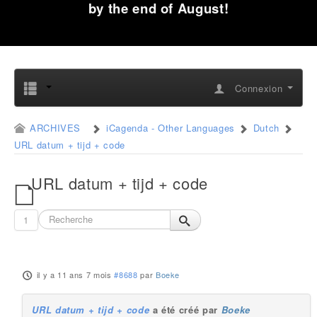
by the end of August!
Connexion
ARCHIVES
iCagenda - Other Languages
Dutch
URL datum + tijd + code
URL datum + tijd + code
1
il y a 11 ans 7 mois
#8688
par
Boeke
URL datum + tijd + code
a été créé par
Boeke