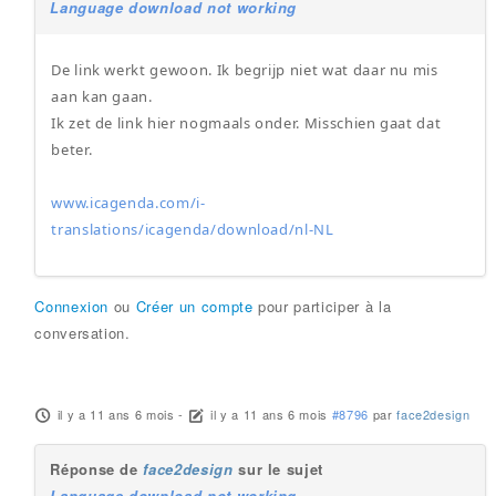
Language download not working
De link werkt gewoon. Ik begrijp niet wat daar nu mis
aan kan gaan.
Ik zet de link hier nogmaals onder. Misschien gaat dat
beter.
www.icagenda.com/i-
translations/icagenda/download/nl-NL
Connexion
ou
Créer un compte
pour participer à la
conversation.
il y a 11 ans 6 mois
-
il y a 11 ans 6 mois
#8796
par
face2design
Réponse de
face2design
sur le sujet
Language download not working