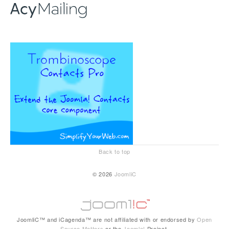
Back to top
© 2026
JoomliC
JoomliC™ and iCagenda™ are not affiliated with or endorsed by
Open
Source Matters
or the
Joomla!
Project.