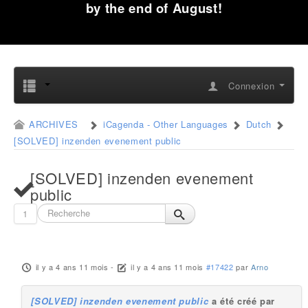
by the end of August!
Connexion
ARCHIVES
iCagenda - Other Languages
Dutch
[SOLVED] inzenden evenement public
[SOLVED] inzenden evenement
public
1
il y a 4 ans 11 mois
-
il y a 4 ans 11 mois
#17422
par
Arno
[SOLVED] inzenden evenement public
a été créé par