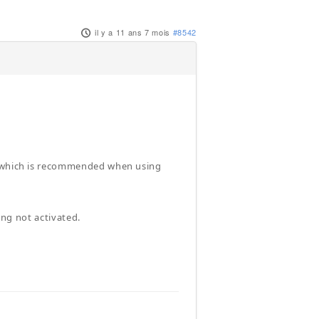
il y a 11 ans 7 mois
#8542
r (which is recommended when using
ring not activated.