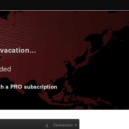
vacation...
uded
ith a PRO subscription
Connexion