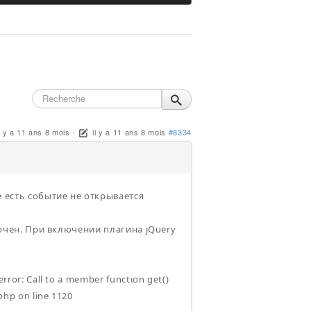
l y a 11 ans 8 mois
-
il y a 11 ans 8 mois
#8334
е есть событие не открывается
ключен. При включении плагина jQuery
ror: Call to a member function get()
hp on line 1120