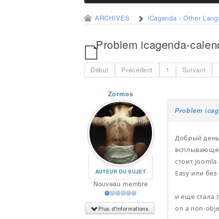
ARCHIVES
iCagenda - Other Lan
Problem icagenda-calen
Début
Précédent
1
Suivant
Zormos
Problem icag
Добрый день!
всплывающее 
стоит joomla
AUTEUR DU SUJET
Easy или без
Nouveau membre
и еще стала п
on a non-obj
Plus d'informations