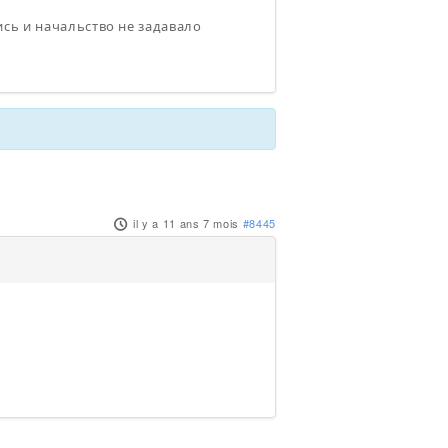
сь и начальство не задавало
il y a 11 ans 7 mois
#8445