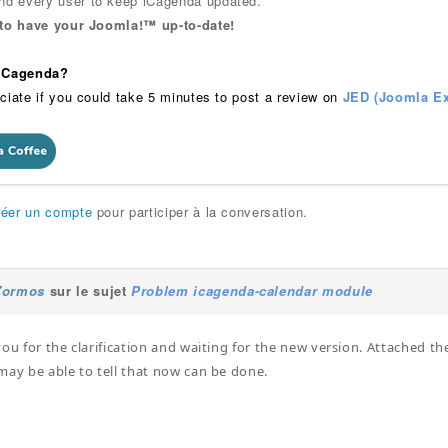
 every user to keep iCagenda updated.
 to have your Joomla!™ up-to-date!
 iCagenda?
ciate if you could take 5 minutes to post a review on
JED (Joomla Ex
réer un compte
pour participer à la conversation.
Zormos
sur le sujet
Problem icagenda-calendar module
you for the clarification and waiting for the new version. Attached th
may be able to tell that now can be done.