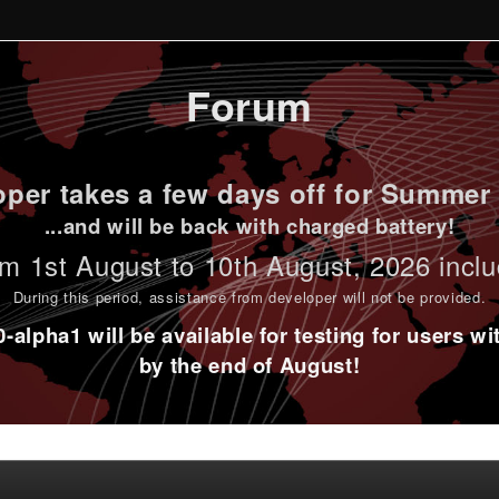
Forum
per takes a few days off for Summer 
...and will be back with charged battery!
m 1st
August to 10th August
, 2026 incl
During this period,
assistance from developer will not be provided
.
alpha1 will be available for testing for users w
by the end of August!