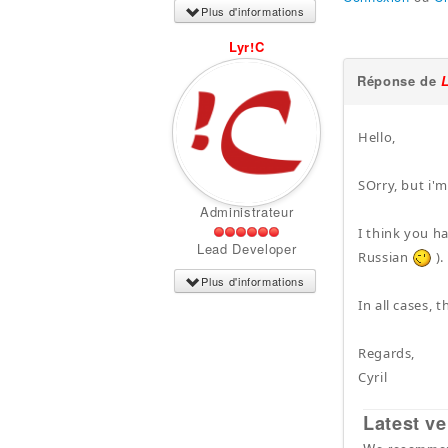
Plus d'informations
Lyr!C
Réponse de
Hello,
SOrry, but i'
Administrateur
I think you h
Lead Developer
Russian
).
Plus d'informations
In all cases, 
Regards,
Cyril
Latest ve