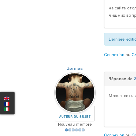
на сайте от
лишних вопро
Dernière éditi
Connexion
ou
C
Zormos
Réponse de
Может хоть 
AUTEUR DU SUJET
Nouveau membre
Connexion
ou
C