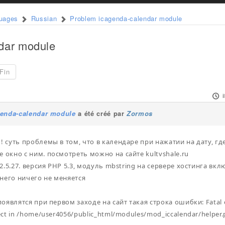
guages
Russian
Problem icagenda-calendar module
dar module
Fin
i
enda-calendar module
a été créé par
Zormos
 суть проблемы в том, что в календаре при нажатии на дату, гд
окно с ним. посмотреть можно на сайте kultvshale.ru
 2.5.27. версия PHP 5.3, модуль mbstring на сервере хостинга в
 него ничего не меняется
оявлятся при первом заходе на сайт такая строка ошибки: Fatal er
ect in /home/user4056/public_html/modules/mod_iccalendar/helper.p