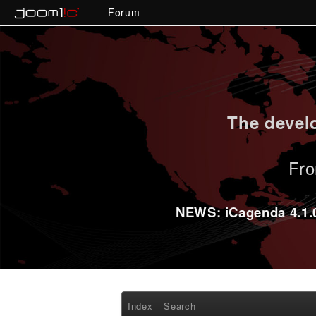
Forum
The develo
Fro
NEWS: iCagenda 4.1.0-
Index
Search