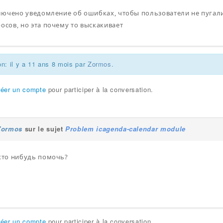
ключено уведомление об ошибках, чтобы пользователи не пугали
сов, но эта почему то выскакивает
on: il y a 11 ans 8 mois par
Zormos
.
réer un compte
pour participer à la conversation.
Zormos
sur le sujet
Problem icagenda-calendar module
кто нибудь помочь?
réer un compte
pour participer à la conversation.