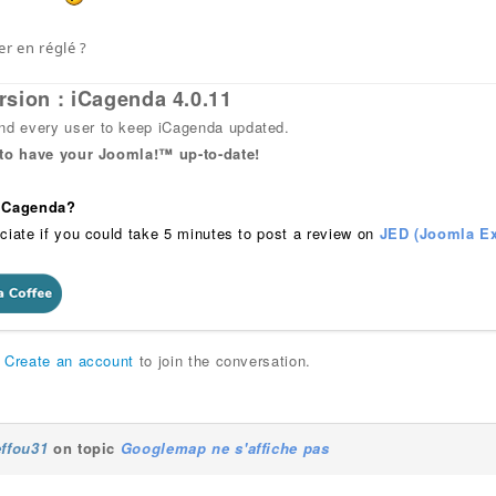
er en réglé ?
rsion : iCagenda 4.0.11
 every user to keep iCagenda updated.
 to have your Joomla!™ up-to-date!
 iCagenda?
ciate if you could take 5 minutes to post a review on
JED (Joomla Ex
r
Create an account
to join the conversation.
effou31
on topic
Googlemap ne s'affiche pas