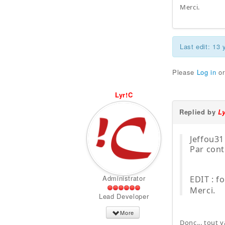
Merci.
Last edit: 13
Please
Log in
o
Lyr!C
Replied by
L
Jeffou31
Par cont
Administrator
EDIT : f
Merci.
Lead Developer
More
Donc... tout v