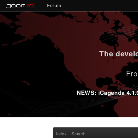
Forum
The develo
Fro
NEWS: iCagenda 4.1.0-
Index
Search