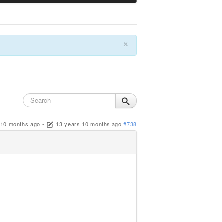
×
 10 months ago
-
13 years 10 months ago
#738