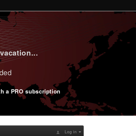
vacation...
uded
ith a PRO subscription
Log in