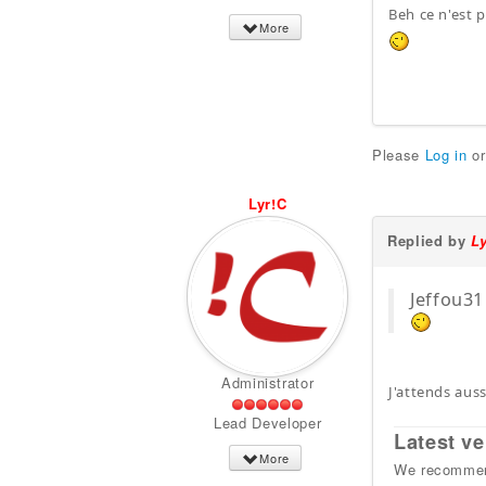
Beh ce n'est pa
More
Please
Log in
o
Lyr!C
Replied by
L
Jeffou31 
Administrator
J'attends auss
Lead Developer
Latest ve
More
We recommend