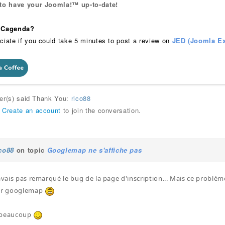
 to have your Joomla!™ up-to-date!
 iCagenda?
ciate if you could take 5 minutes to post a review on
JED (Joomla Ex
ser(s) said Thank You:
rico88
r
Create an account
to join the conversation.
ico88
on topic
Googlemap ne s'affiche pas
'avais pas remarqué le bug de la page d'inscription... Mais ce problè
r googlemap
 beaucoup