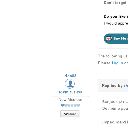
Don't forget
Do you like
I would appre
The following u
Please
Log in
o
rico88
Replied by
r
TOPIC AUTHOR
New Member
Bonjour, je n
De même pou
More
Impec, merci