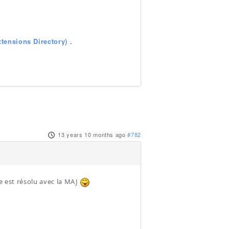
tensions Directory)
.
13 years 10 months ago
#782
me est résolu avec la MAJ