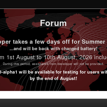
Forum
per takes a few days off for Summer 
...and will be back with charged battery!
m 1st
August to 10th August
, 2026 incl
During this period,
assistance from developer will not be provided
.
alpha1 will be available for testing for users w
by the end of August!