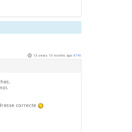
13 years 10 months ago
#740
ches.
moi.
adresse correcte