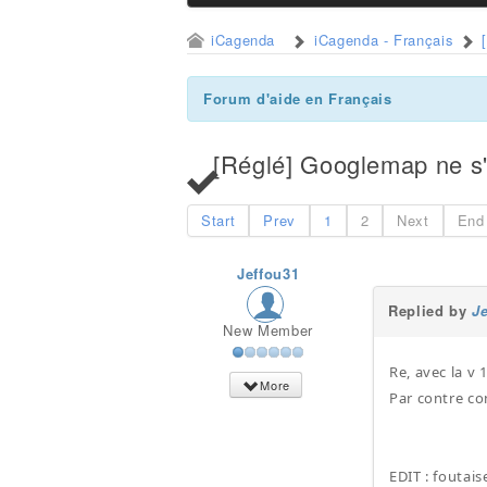
iCagenda
iCagenda - Français
Forum d'aide en Français
[Réglé] Googlemap ne s'
Start
Prev
1
2
Next
End
Jeffou31
Replied by
J
New Member
Re, avec la v 
More
Par contre co
EDIT : foutai