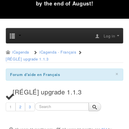
by the end of August!
Log in
iCagenda
iCagenda - Français
[RÉGLÉ] upgrade 1.1.3
×
Forum d'aide en Français
[RÉGLÉ] upgrade 1.1.3
1
2
3