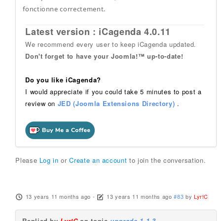
fonctionne correctement.
Latest version : iCagenda 4.0.11
We recommend every user to keep iCagenda updated.
Don't forget to have your Joomla!™ up-to-date!
Do you like iCagenda?
I would appreciate if you could take 5 minutes to post a
review on
JED (Joomla Extensions Directory)
.
Please
Log in
or
Create an account
to join the conversation.
13 years 11 months ago
-
13 years 11 months ago
#83
by
Lyr!C
Replied by
Lyr!C
on topic
upgrade 1.1.3