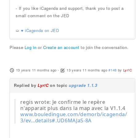
- If you like iCagenda and support, thank you to post a
small comment on the JED
➯
♥ iCagenda on JED
Please
Log in
or
Create an account
to join the conversation.
13 years 11 months ago
-
13 years 11 months ago
#148
by
Lyr!C
Replied by
Lyr!C
on topic
upgrade 1.1.3
regis wrote: Je confirme le repère
n'apparait plus dans la map avec la V1.1.4
www.bouledingue.com/demorb/icagenda/
3/ev...details#.UD6MAJaS-8A