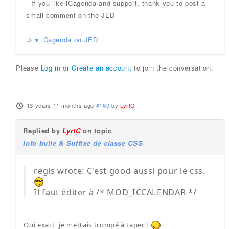
- If you like iCagenda and support, thank you to post a
small comment on the JED
➯
♥ iCagenda on JED
Please
Log in
or
Create an account
to join the conversation.
13 years 11 months ago
#160
by
Lyr!C
Replied by
Lyr!C
on topic
Info bulle & Suffixe de classe CSS
regis wrote: C'est good aussi pour le css.
Il faut éditer à /* MOD_ICCALENDAR */
Oui exact, je mettais trompé à taper !