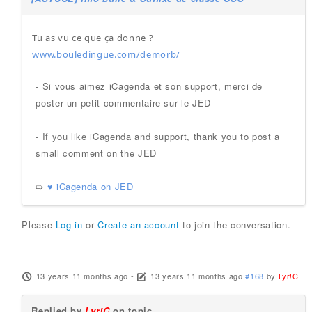
Tu as vu ce que ça donne ?
www.bouledingue.com/demorb/
- Si vous aimez iCagenda et son support, merci de
poster un petit commentaire sur le JED
- If you like iCagenda and support, thank you to post a
small comment on the JED
➯
♥ iCagenda on JED
Please
Log in
or
Create an account
to join the conversation.
13 years 11 months ago
-
13 years 11 months ago
#168
by
Lyr!C
Replied by
Lyr!C
on topic