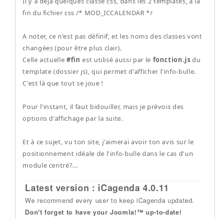
Il y a déjà quelques classe css, dans les 2 templates, à la
fin du fichier css /* MOD_ICCALENDAR */
A noter, ce n'est pas définif, et les noms des classes vont
changées (pour être plus clair).
Celle actuelle
#fin
est utilisé aussi par le
fonction.js
du
template (dossier js), qui permet d'afficher l'info-bulle.
C'est là que tout se joue !
Pour l'instant, il faut bidouiller, mais je prévois des
options d'affichage par la suite.
Et à ce sujet, vu ton site, j'aimerai avoir ton avis sur le
positionnement idéale de l'info-bulle dans le cas d'un
module centré?...
Latest version : iCagenda 4.0.11
We recommend every user to keep iCagenda updated.
Don't forget to have your Joomla!™ up-to-date!