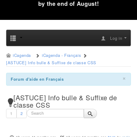
by the end of August!
Log in
iCagenda
iCagenda - Français
[ASTUCE] Info bulle & Suffixe de classe CSS
×
Forum d'aide en Français
[ASTUCE] Info bulle & Suffixe de
classe CSS
1
2