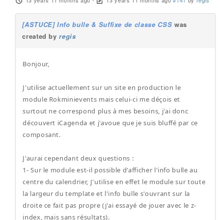
13 years 11 months ago
-
13 years 11 months ago
#141
by
regis
[ASTUCE] Info bulle & Suffixe de classe CSS
was
created by
regis
Bonjour,
J'utilise actuellement sur un site en production le
module Rokminievents mais celui-ci me déçois et
surtout ne correspond plus à mes besoins, j'ai donc
découvert iCagenda et j'avoue que je suis bluffé par ce
composant.
J'aurai cependant deux questions :
1- Sur le module est-il possible d'afficher l'info bulle au
centre du calendrier, J'utilise en effet le module sur toute
la largeur du template et l'info bulle s'ouvrant sur la
droite ce fait pas propre (j'ai essayé de jouer avec le z-
index, mais sans résultats).