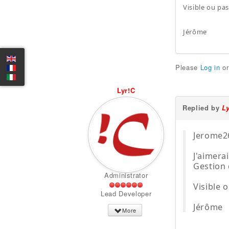
Visible ou pas
Jérôme
Please
Log in
o
Lyr!C
Replied by
L
Jerome26
J'aimera
Gestion 
Administrator
Visible 
Lead Developer
Jérôme
More