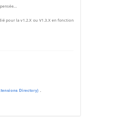
pensée...
ié pour la v1.2.X ou V1.3.X en fonction
tensions Directory)
.