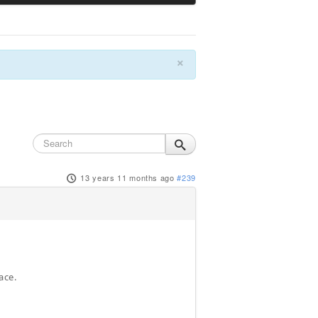
×
13 years 11 months ago
#239
ace.