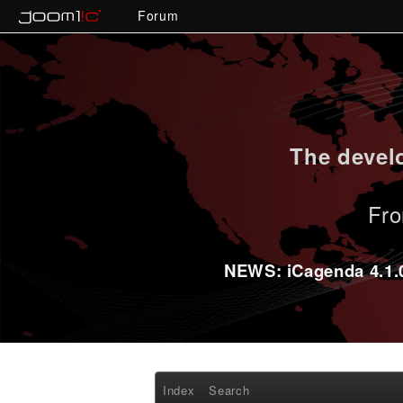
Forum
The develo
Fro
NEWS: iCagenda 4.1.0-
Index
Search