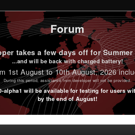
Forum
per takes a few days off for Summer 
...and will be back with charged battery!
m 1st
August to 10th August
, 2026 incl
During this period,
assistance from developer will not be provided
.
alpha1 will be available for testing for users w
by the end of August!