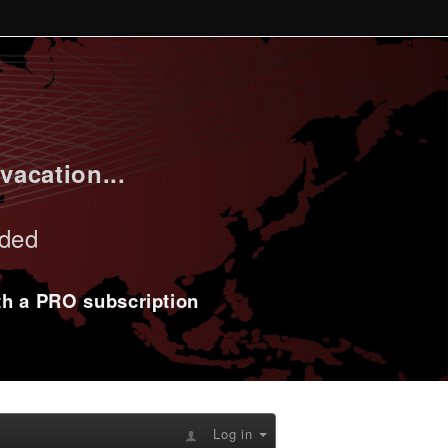
vacation...
uded
ith a PRO subscription
Log in