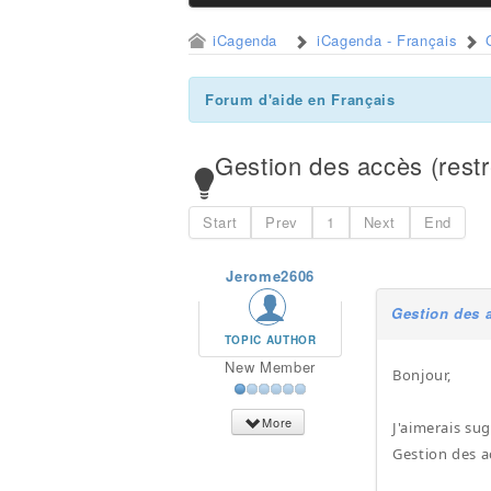
iCagenda
iCagenda - Français
Forum d'aide en Français
Gestion des accès (restr
Start
Prev
1
Next
End
Jerome2606
Gestion des a
TOPIC AUTHOR
New Member
Bonjour,
More
J'aimerais su
Gestion des a