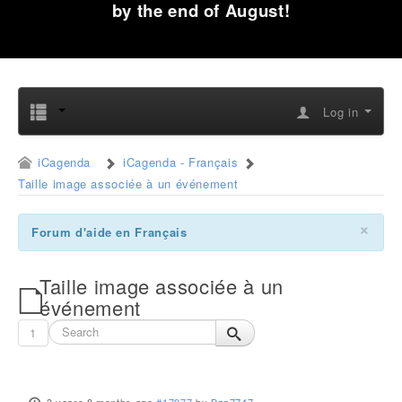
by the end of August!
Log in
iCagenda
iCagenda - Français
Taille image associée à un événement
×
Forum d'aide en Français
Taille image associée à un
événement
1