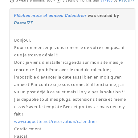
3 years 8 months ago
-
3 years 8 months ago
#17988
by
Pascal77
Flèches mois et années Calendrier
was created by
Pascal77
Bonjour,
Pour commencer je vous remercie de votre composant
que je trouve génial !!
Donc je viens d'installer icagenda sur mon site mais je
rencontre 1 problème avec le module calendrier,
impossible d'avancer la date aussi bien en mois qu'en
année ? Par contre si je suis connecté il fonctionne, j'ai
vu un post déjà à ce sujet mais il n'y a pas la solution !!
J'ai dépublié tout mes plugs, extensions tierce et même
essayé avec le template Beez et protostar mais rien n'y
fait !!
www.raquette.net/reservation/calendrier
Cordialement
Pascal