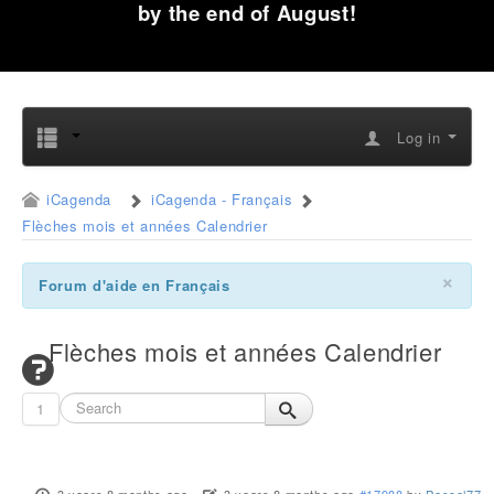
by the end of August!
Log in
iCagenda
iCagenda - Français
Flèches mois et années Calendrier
×
Forum d'aide en Français
Flèches mois et années Calendrier
1