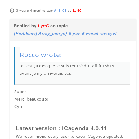
3 years 4 months ago
#18103
by
Lyr!C
Replied by
Lyr!C
on topic
[Probleme] Array_merge) & pas d’e-mail envoyé!
Rocco wrote:
Je test ça dès que je suis rentré du taff à 16h15…
avant je n’y arriverais pas…
Super!
Merci beaucoup!
Cyril
Latest version : iCagenda 4.0.11
We recommend every user to keep iCagenda updated.