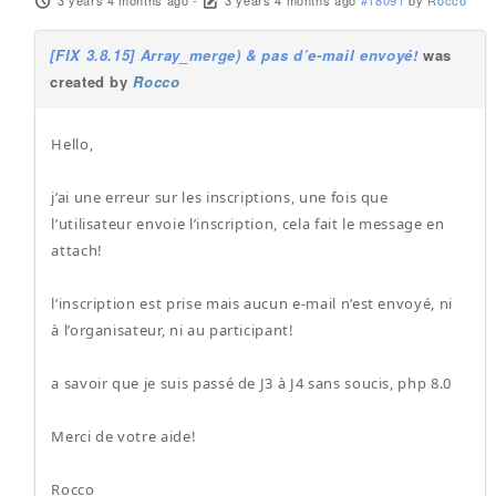
3 years 4 months ago
-
3 years 4 months ago
#18091
by
Rocco
[FIX 3.8.15] Array_merge) & pas d’e-mail envoyé!
was
created by
Rocco
Hello,
j’ai une erreur sur les inscriptions, une fois que
l’utilisateur envoie l’inscription, cela fait le message en
attach!
l’inscription est prise mais aucun e-mail n’est envoyé, ni
à l’organisateur, ni au participant!
a savoir que je suis passé de J3 à J4 sans soucis, php 8.0
Merci de votre aide!
Rocco