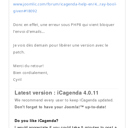
www.joomlic.com/forum/icagenda-help-en/4...ray-bool-
given#18092
Donc en effet, une erreur sous PHP8 qui vient bloquer
l'envoi d'emails...
Je vois dès demain pour libérer une version avec le
patch.
Merci du retour!
Bien cordialement,
Cyril
Latest version : iCagenda 4.0.11
We recommend every user to keep iCagenda updated.
Don't forget to have your Joomla!™ up-to-date!
Do you like iCagenda?
I would appreciate if you could take 5 minutes to post a