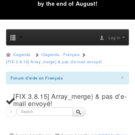
by the end of August!
Log in
iCagenda
iCagenda - Français
[FIX 3.8.15] Array_merge) & pas d’e-mail envoyé!
×
Forum d'aide en Français
[FIX 3.8.15] Array_merge) & pas d’e-
mail envoyé!
1