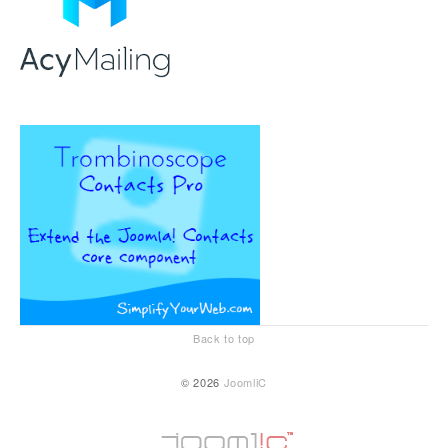
Back to top
© 2026
JoomliC