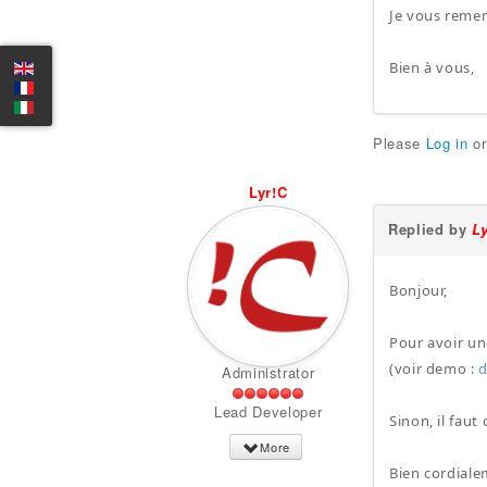
Je vous remer
Bien à vous,
Please
Log in
o
Lyr!C
Replied by
L
Bonjour,
Pour avoir un
(voir demo :
Administrator
Lead Developer
Sinon, il fau
More
Bien cordiale