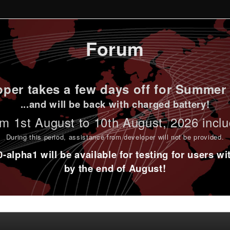
Forum
per takes a few days off for Summer 
...and will be back with charged battery!
m 1st
August to 10th August
, 2026 incl
During this period,
assistance from developer will not be provided
.
alpha1 will be available for testing for users w
by the end of August!