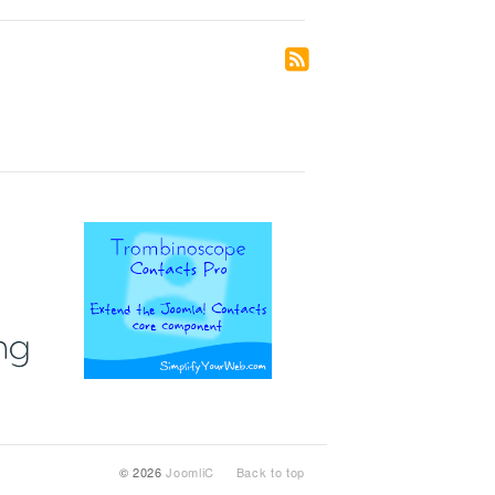
© 2026
JoomliC
Back to top