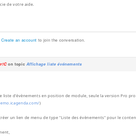
cie de votre aide.
r
Create an account
to join the conversation.
yr!C
on topic
Affichage liste événements
e liste d'évènements en position de module, seule la version Pro pr
demo.icagenda.com/
)
t créer un lien de menu de type "Liste des évènements" pour le conten
ment,