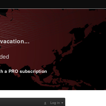
vacation...
uded
ith a PRO subscription
Log in