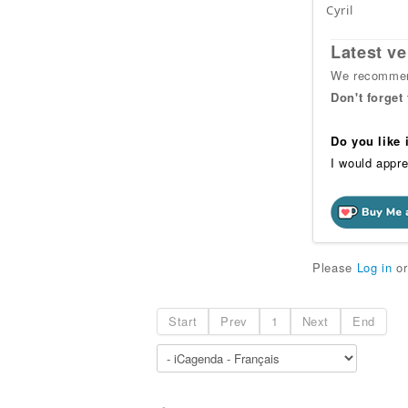
Cyril
Latest ve
We recommend
Don't forget
Do you like
I would appre
Please
Log in
o
Start
Prev
1
Next
End