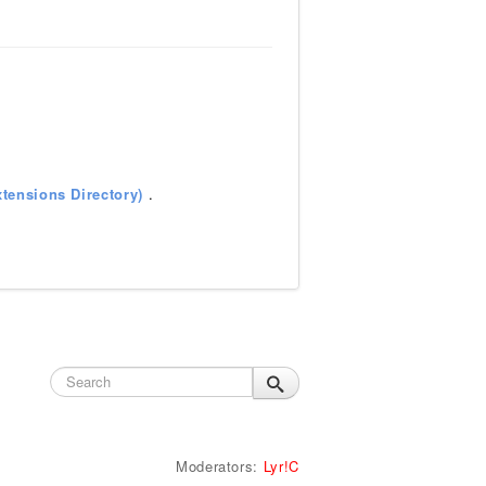
tensions Directory)
.
Moderators:
Lyr!C