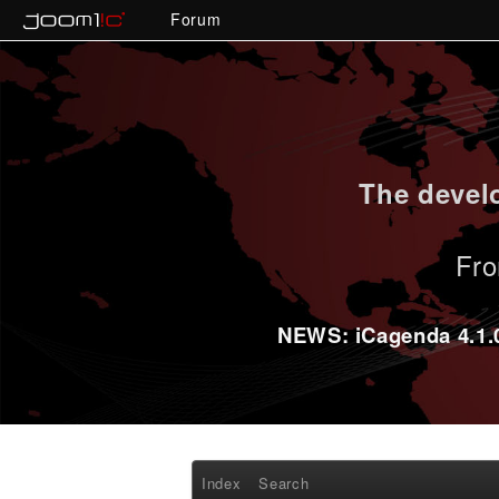
Forum
The develo
Fro
NEWS: iCagenda 4.1.0-
Index
Search