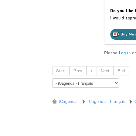
Do you like
I would appre
Please
Log in
o
Start
Prev
1
Next
End
iCagenda
iCagenda - Français