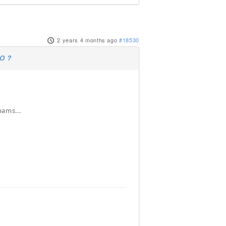
2 years 4 months ago
#18530
RO ?
pams...