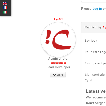
Please
Log in
o
Lyr!C
Replied by
L
Bonjour,
Peut-être rega
Administrator
Sinon, c'est pa
Lead Developer
Bien cordiale
More
Cyril
Latest ve
We recommend
Don't forget