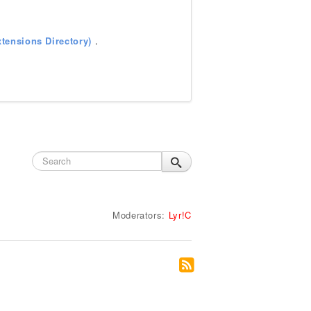
tensions Directory)
.
Moderators:
Lyr!C