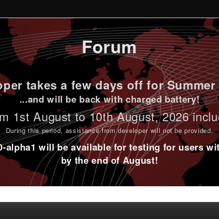
Forum
per takes a few days off for Summer 
...and will be back with charged battery!
m 1st
August to 10th August
, 2026 incl
During this period,
assistance from developer will not be provided
.
alpha1 will be available for testing for users w
by the end of August!