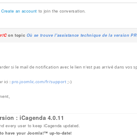
r
Create an account
to join the conversation.
yr!C
on topic
Où se trouve l'assistance technique de la version P
rder si le mail de notification avec le lien n'est pas arrivé dans vos s
r ici :
pro.joomlic.com/fr/support
;-)
ment,
rsion : iCagenda 4.0.11
 every user to keep iCagenda updated.
 to have your Joomla!™ up-to-date!