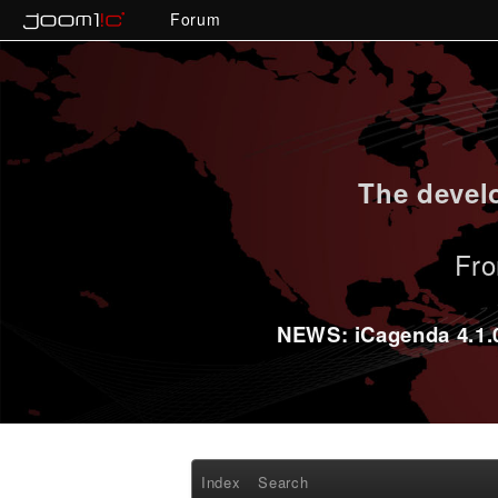
Forum
The develo
Fro
NEWS: iCagenda 4.1.0-
Index
Search