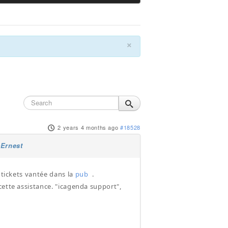
×
2 years 4 months ago
#18528
-Ernest
 tickets vantée dans la
pub
.
cette assistance. "icagenda support",