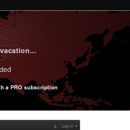
vacation...
uded
ith a PRO subscription
Log in