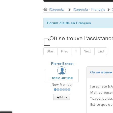
iCagenda
iCagenda - Français
Forum d'aide en Français
Où se trouve l'assistan
Start
Prev
1
Next
End
Pierre-Ernest
Où se trouve 
TOPIC AUTHOR
New Member
J'ai acheté I
Malheureuseme
More
"icagenda ass
Est-ce que qu