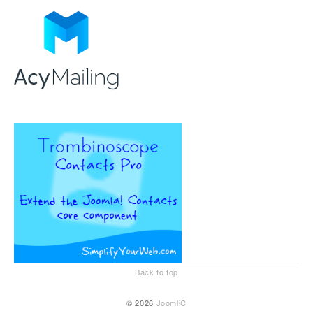
Back to top
© 2026
JoomliC