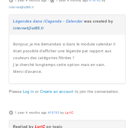
1 year 4 months ago
-
1 year 4 months ago
#18742
by
internet@at86.fr
Légendes dans iCagenda - Calendar
was created by
internet@at86.fr
Bonjour, je me demandais si dans le module calendar il
était possible d'afficher une légende par rapport aux
couleurs des catégories filtrées ?
J'ai cherché longtemps cette option mais en vain.
Merci d'avance.
Please
Log in
or
Create an account
to join the conversation.
1 year 4 months ago
#18745
by
Lyr!C
Replied by
Lyr!C
on topic