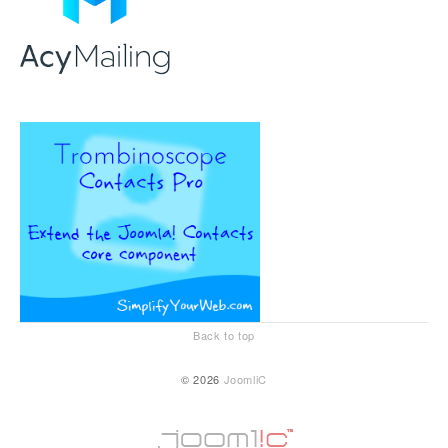
Back to top
© 2026
JoomliC