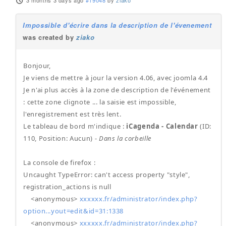
3 months 3 days ago
#19048
by
ziako
Impossible d'écrire dans la description de l'évenement
was created by
ziako
Bonjour,
Je viens de mettre à jour la version 4.06, avec joomla 4.4
Je n'ai plus accès à la zone de description de l'événement
: cette zone clignote ... la saisie est impossible,
l'enregistrement est très lent.
Le tableau de bord m'indique :
iCagenda - Calendar
(ID:
110, Position: Aucun) -
Dans la corbeille
La console de firefox :
Uncaught TypeError: can't access property "style",
registration_actions is null
<anonymous>
xxxxxx.fr/administrator/index.php?
option...yout=edit&id=31:1338
<anonymous>
xxxxxx.fr/administrator/index.php?