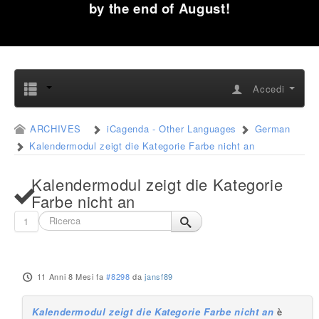
by the end of August!
Accedi
ARCHIVES
iCagenda - Other Languages
German
Kalendermodul zeigt die Kategorie Farbe nicht an
Kalendermodul zeigt die Kategorie
Farbe nicht an
1
11 Anni 8 Mesi fa
#8298
da
jansf89
Kalendermodul zeigt die Kategorie Farbe nicht an
è