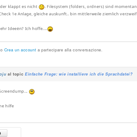
ider klappt es nicht
. Filesystem (folders, ordners) sind momentan al
Check 1e Anlage, gleiche auskunft.. bin mittlerweile ziemlich verzweife
hr Ideeën? Ich hoffe....
o
Crea un account
a partecipare alla conversazione.
joju
al topic
Einfache Frage: wie installiere ich die Sprachdatei?
 Screendump...
ne hilfe