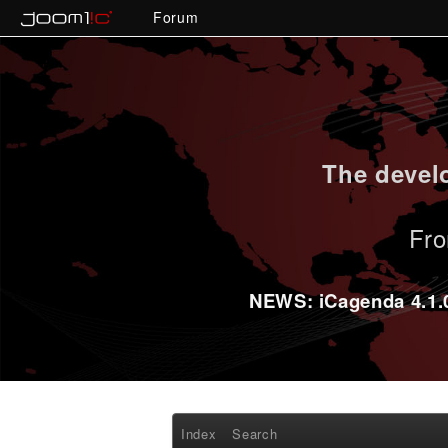
Forum
The develo
Fro
NEWS: iCagenda 4.1.0-
Index
Search