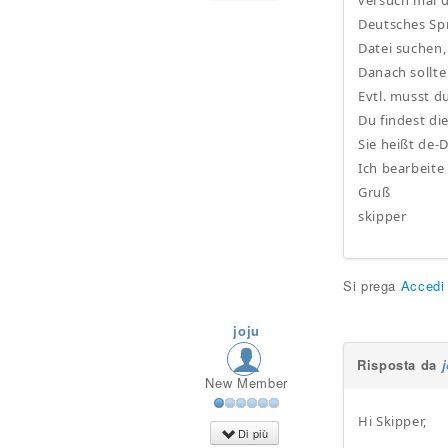
versuch mal 
Deutsches Sp
Datei suchen,
Danach sollte
Evtl. musst 
Du findest di
Sie heißt de-D
Ich bearbeite
Gruß
skipper
Si prega
Accedi
joju
Risposta da
New Member
Hi Skipper,
Di più