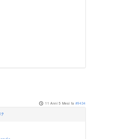
11 Anni 5 Mesi fa
#9434
i?