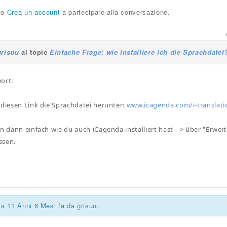
o
Crea un account
a partecipare alla conversazione.
grisuu
al topic
Einfache Frage: wie installiere ich die Sprachdatei
ort:
 diesen Link die Sprachdatei herunter:
www.icagenda.com/i-translat
en dann einfach wie du auch iCagenda installiert hast --> über "Erwe
assen.
ca 11 Anni 6 Mesi fa da
grisuu
.