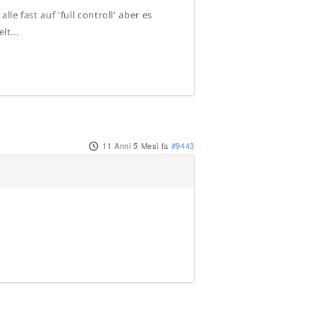
le fast auf 'full controll' aber es
lt...
11 Anni 5 Mesi fa
#9443