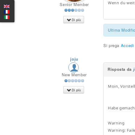
Wenn du weite
Senior Member
Di più
Ultima Modifi
Si prega
Accedi
joju
Risposta da
New Member
Moin, Vorstel
Di più
Habe gemacht
Warning
Warning: Fail