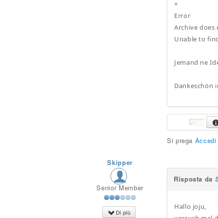
×
Error
Archive does 
Unable to fin
Jemand ne Id
Dankeschön i
Si prega
Accedi
Skipper
Risposta da
Senior Member
Hallo joju,
Di più