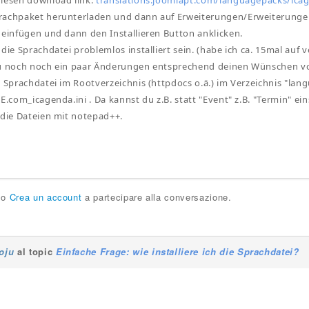
diesen download link.
translations.joomlapt.com/languagepacks/ica
rachpaket herunterladen und dann auf Erweiterungen/Erweiterungen
 einfügen und dann den Installieren Button anklicken.
 die Sprachdatei problemlos installiert sein. (habe ich ca. 15mal auf
du noch noch ein paar Änderungen entsprechend deinen Wünschen 
e Sprachdatei im Rootverzeichnis (httpdocs o.ä.) im Verzeichnis "lan
E.com_icagenda.ini . Da kannst du z.B. statt "Event" z.B. "Termin" ei
 die Dateien mit notepad++.
o
Crea un account
a partecipare alla conversazione.
joju
al topic
Einfache Frage: wie installiere ich die Sprachdatei?