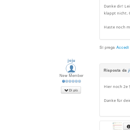
Danke dir! Le
klappt nicht. 
Haste noch me
Si prega
Accedi
joju
Risposta da
New Member
Hier noch 2e
Di più
Danke für dei