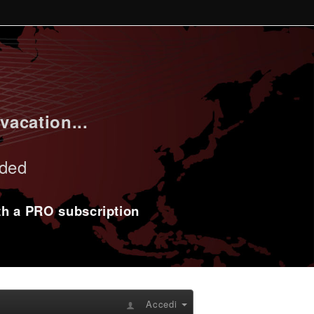
vacation...
uded
ith a PRO subscription
Accedi