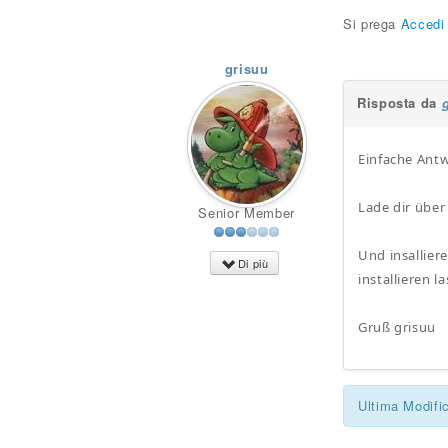
Si prega
Accedi
grisuu
Risposta da
Einfache Antw
Lade dir über
Senior Member
Und insallier
Di più
installieren l
Gruß grisuu
Ultima Modifi