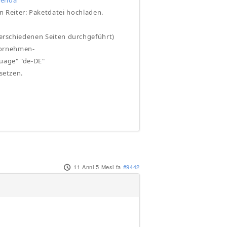
genda
 Reiter: Paketdatei hochladen.
 verschiedenen Seiten durchgeführt)
vornehmen-
guage" "de-DE"
nsetzen.
11 Anni 5 Mesi fa
#9442