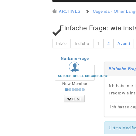
ARCHIVES
iCagenda - Other Lan
Einfache Frage: wie inst
Inizio
Indietro
1
2
Avanti
NurEineFrage
Einfache Frag
AUTORE DELLA DISCUSSIONE
New Member
Ich habe mir J
Frage: wie ins
Di più
Ich hasse ca
Ultima Modifi