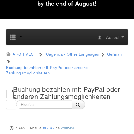
by the end of August!
Accedi
ARCHIVES
iCagenda - Other Languages
German
Buchung bezahlen mit PayPal oder anderen
Zahlungsmöglichkeiten
Buchung bezahlen mit PayPal oder
anderen Zahlungsmöglichkeiten
1
5 Anni 3 Mesi fa
#17347
da
Wdhome