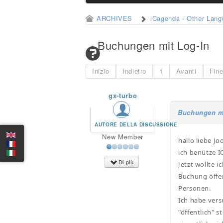
ARCHIVES
iCagenda - Other Lan
Buchungen mit Log-In
Inizio
Indietro
1
Avanti
Fin
gx-turbo
Buchungen m
AUTORE DELLA DISCUSSIONE
New Member
hallo liebe J
ich benütze I
Di più
Jetzt wollte 
Buchung öffen
Personen.
Ich habe vers
"öffentlich" 