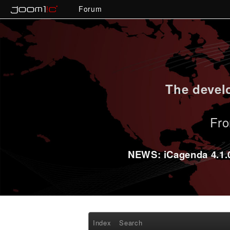
Forum
The develo
Fro
NEWS: iCagenda 4.1.0-
Index
Search