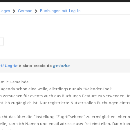
guages
German
Buchungen mit Log-In
e
it Log-In
è stato creato da
gx-turbo
oomlic Gemeinde
Cagenda schon eine weile, allerdings nur als "Kalender-Tool".
ich versuchen für events auch das Buchungs-Feature zu verwenden. Ic
tlich zugänglich ist. Nur registrierte Nutzer sollen Buchungen eint
ucht das über die Einstellung "Zugriffsebene" zu ermöglichen. Aber 
stelle, kann ich Namen und email adresse usw frei einstellen. Dann ka