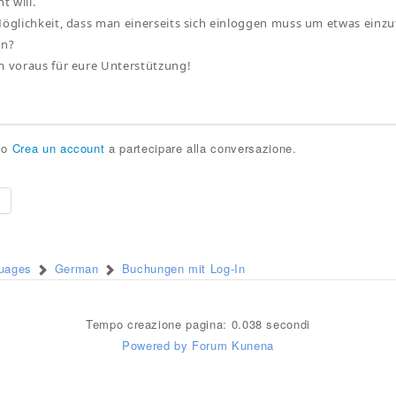
t will.
Möglichkeit, dass man einerseits sich einloggen muss um etwas einzu
nn?
m voraus für eure Unterstützung!
o
Crea un account
a partecipare alla conversazione.
e
guages
German
Buchungen mit Log-In
Tempo creazione pagina: 0.038 secondi
Powered by
Forum Kunena