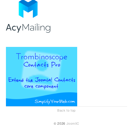
Back to top
© 2026
JoomliC