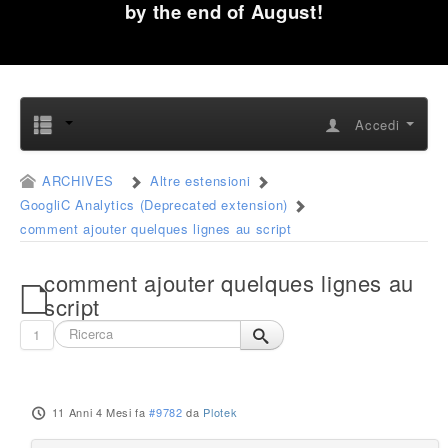
by the end of August!
Accedi
ARCHIVES
Altre estensioni
GoogliC Analytics (Deprecated extension)
comment ajouter quelques lignes au script
comment ajouter quelques lignes au
script
1
11 Anni 4 Mesi fa
#9782
da
Plotek