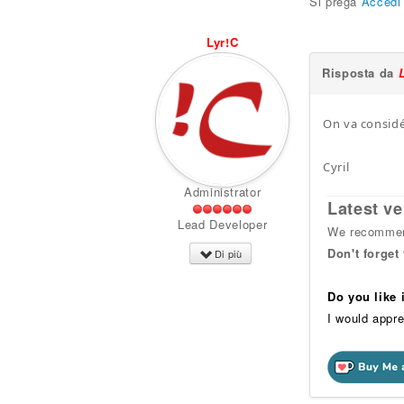
Si prega
Accedi
Lyr!C
Risposta da
On va considé
Cyril
Administrator
Latest ve
Lead Developer
We recommend
Don't forget
Di più
Do you like
I would appre