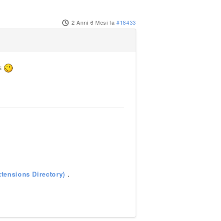
2 Anni 6 Mesi fa
#18433
ps
tensions Directory)
.