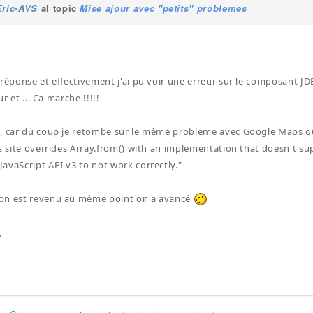
Eric-AVS
al topic
Mise ajour avec "petits" problemes
 réponse et effectivement j'ai pu voir une erreur sur le composant JDE
our et ... Ca marche !!!!!
, car du coup je retombe sur le même probleme avec Google Maps qui
is site overrides Array.from() with an implementation that doesn't su
avaScript API v3 to not work correctly."
on est revenu au même point on a avancé
,