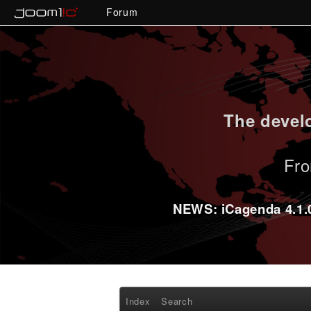
Forum
The develo
Fro
NEWS: iCagenda 4.1.0-
Index
Search