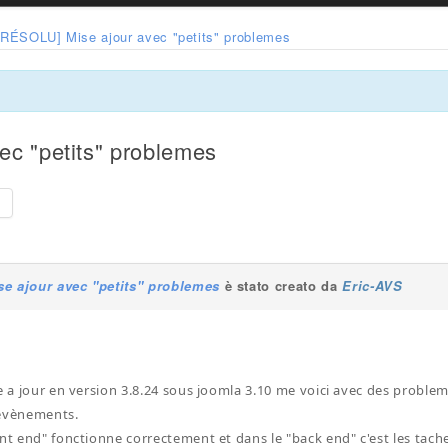
[RÉSOLU] Mise ajour avec "petits" problemes
c "petits" problemes
e
e ajour avec "petits" problemes
è stato creato da
Eric-AVS
e a jour en version 3.8.24 sous joomla 3.10 me voici avec des probleme
 évènements.
ont end" fonctionne correctement et dans le "back end" c'est les tac