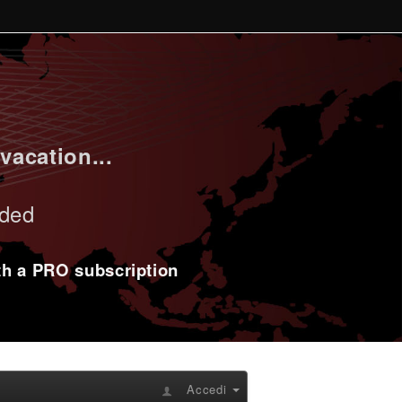
vacation...
uded
ith a PRO subscription
Accedi