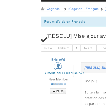
iCagenda
iCagenda - Français
Forum d'aide en Français
[RÉSOLU] Mise ajour ave
Inizio
Indietro
1
Avanti
Fin
Eric-AVS
[RÉSOLU] Mis
AUTORE DELLA DISCUSSIONE
New Member
Bonjour,
Di più
Suite a la mis
création des
La partie "Fr