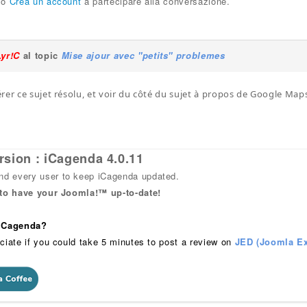
o
Crea un account
a partecipare alla conversazione.
Lyr!C
al topic
Mise ajour avec "petits" problemes
rer ce sujet résolu, et voir du côté du sujet à propos de Google Ma
rsion : iCagenda 4.0.11
 every user to keep iCagenda updated.
 to have your Joomla!™ up-to-date!
 iCagenda?
ciate if you could take 5 minutes to post a review on
JED (Joomla Ex