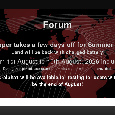
Forum
per takes a few days off for Summer 
...and will be back with charged battery!
m 1st
August to 10th August
, 2026 incl
During this period,
assistance from developer will not be provided
.
alpha1 will be available for testing for users w
by the end of August!