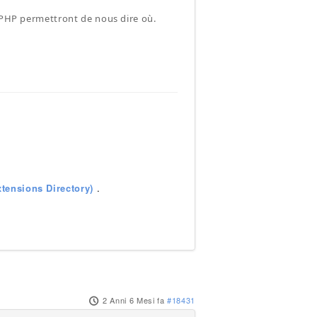
e PHP permettront de nous dire où.
tensions Directory)
.
2 Anni 6 Mesi fa
#18431