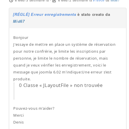
6 Mesi 3 Settimane fa
-
6 Mesi 2 Settimane fa
#18909
da
Mid67
[RÉGLÉ] Erreur enregistrements
è stato creato da
Mid67
Bonjour
J'essaye de mettre en place un système de réservation
pour notre confrérie, je limite les inscriptions par
personne, je limite le nombre de réservation, mais
quand je veux vérifier les enregistrement, voici le
message que joomla 6.02 m'indique:Une erreur s’est
produite.
0 Classe « JLayoutFile » non trouvée
Pouvez-vous m'aider?
Merci
Denis